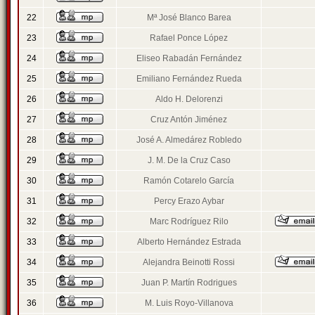
22
Mª José Blanco Barea
23
Rafael Ponce López
24
Eliseo Rabadán Fernández
25
Emiliano Fernández Rueda
26
Aldo H. Delorenzi
27
Cruz Antón Jiménez
28
José A. Almedárez Robledo
29
J. M. De la Cruz Caso
30
Ramón Cotarelo García
31
Percy Erazo Aybar
32
Marc Rodríguez Rilo
33
Alberto Hernández Estrada
34
Alejandra Beinotti Rossi
35
Juan P. Martín Rodrigues
36
M. Luis Royo-Villanova