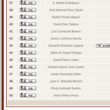
37
G. Martín Rodríguez
38
José Manuel Ranz Ojeda
39
Rubén Prada Miguel
40
David Díaz Tabera
41
Lino Camprubí Bueno
42
Jesús Carmona García
43
Eduardo Robredo Zugasti
44
Stella M. Angel Villegas
45
David Pérez López
46
Gustavo Barac Sisó Lausín
47
Javier Hernando Nieto
48
Juan E. Mansilla Berrios
49
Fredy Andrade Santos
50
Arturo Pérez Arnal