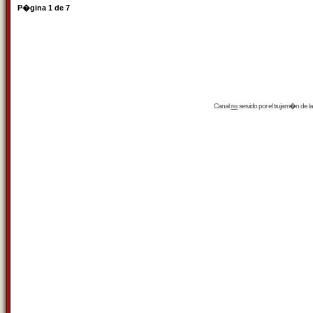
P�gina
1
de
7
Canal
rss
servido por el
trujam�n
de la