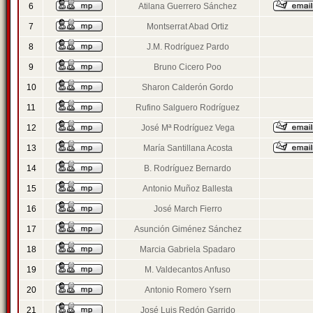
6
Atilana Guerrero Sánchez
7
Montserrat Abad Ortiz
8
J.M. Rodríguez Pardo
9
Bruno Cicero Poo
10
Sharon Calderón Gordo
11
Rufino Salguero Rodríguez
12
José Mª Rodríguez Vega
13
María Santillana Acosta
14
B. Rodríguez Bernardo
15
Antonio Muñoz Ballesta
16
José March Fierro
17
Asunción Giménez Sánchez
18
Marcia Gabriela Spadaro
19
M. Valdecantos Anfuso
20
Antonio Romero Ysern
21
José Luis Redón Garrido