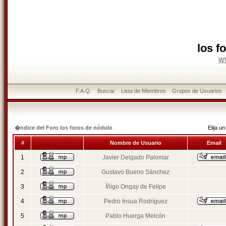
los f
w
F.A.Q.
Buscar
Lista de Miembros
Grupos de Usuarios
�ndice del Foro los foros de nódulo
Elija 
#
Nombre de Usuario
Email
1
Javier Delgado Palomar
2
Gustavo Bueno Sánchez
3
Íñigo Ongay de Felipe
4
Pedro Insua Rodríguez
5
Pablo Huerga Melcón