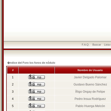
F.A.Q.
Buscar
Lista
�ndice del Foro los foros de nódulo
#
Nombre de Usuario
1
Javier Delgado Palomar
2
Gustavo Bueno Sánchez
3
Íñigo Ongay de Felipe
4
Pedro Insua Rodríguez
5
Pablo Huerga Melcón