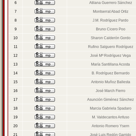
6
Atilana Guerrero Sánchez
7
Montserrat Abad Ortiz
8
J.M. Rodríguez Pardo
9
Bruno Cicero Poo
10
Sharon Calderón Gordo
11
Rufino Salguero Rodríguez
12
José Mª Rodríguez Vega
13
María Santillana Acosta
14
B. Rodríguez Bernardo
15
Antonio Muñoz Ballesta
16
José March Fierro
17
Asunción Giménez Sánchez
18
Marcia Gabriela Spadaro
19
M. Valdecantos Anfuso
20
Antonio Romero Ysern
21
José Luis Redón Garrido