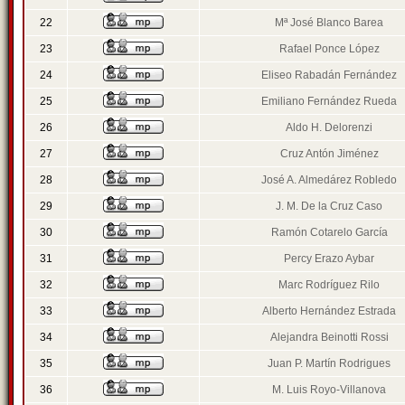
22
Mª José Blanco Barea
23
Rafael Ponce López
24
Eliseo Rabadán Fernández
25
Emiliano Fernández Rueda
26
Aldo H. Delorenzi
27
Cruz Antón Jiménez
28
José A. Almedárez Robledo
29
J. M. De la Cruz Caso
30
Ramón Cotarelo García
31
Percy Erazo Aybar
32
Marc Rodríguez Rilo
33
Alberto Hernández Estrada
34
Alejandra Beinotti Rossi
35
Juan P. Martín Rodrigues
36
M. Luis Royo-Villanova