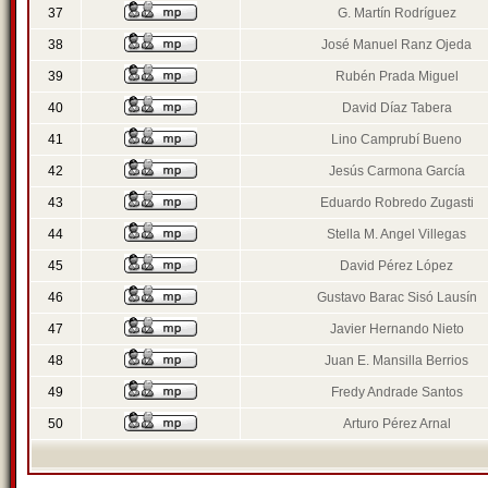
37
G. Martín Rodríguez
38
José Manuel Ranz Ojeda
39
Rubén Prada Miguel
40
David Díaz Tabera
41
Lino Camprubí Bueno
42
Jesús Carmona García
43
Eduardo Robredo Zugasti
44
Stella M. Angel Villegas
45
David Pérez López
46
Gustavo Barac Sisó Lausín
47
Javier Hernando Nieto
48
Juan E. Mansilla Berrios
49
Fredy Andrade Santos
50
Arturo Pérez Arnal