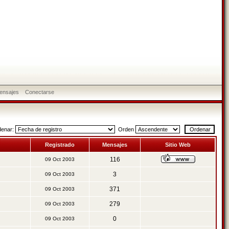
ensajes
Conectarse
denar:
Orden
Registrado
Mensajes
Sitio Web
116
09 Oct 2003
3
09 Oct 2003
371
09 Oct 2003
279
09 Oct 2003
0
09 Oct 2003