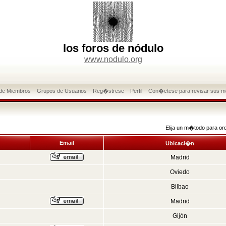
los foros de nódulo
www.nodulo.org
 de Miembros
Grupos de Usuarios
Reg�strese
Perfil
Con�ctese para revisar sus m
Elija un m�todo para or
Email
Ubicaci�n
Madrid
Oviedo
Bilbao
Madrid
Gijón