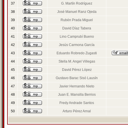
37
G. Martín Rodríguez
38
José Manuel Ranz Ojeda
39
Rubén Prada Miguel
40
David Díaz Tabera
41
Lino Camprubí Bueno
42
Jesús Carmona García
43
Eduardo Robredo Zugasti
44
Stella M. Angel Villegas
45
David Pérez López
46
Gustavo Barac Sisó Lausín
47
Javier Hernando Nieto
48
Juan E. Mansilla Berrios
49
Fredy Andrade Santos
50
Arturo Pérez Arnal