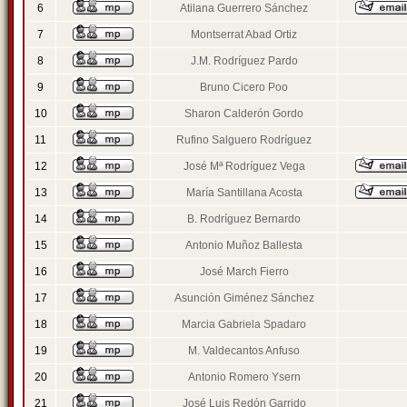
6
Atilana Guerrero Sánchez
7
Montserrat Abad Ortiz
8
J.M. Rodríguez Pardo
9
Bruno Cicero Poo
10
Sharon Calderón Gordo
11
Rufino Salguero Rodríguez
12
José Mª Rodríguez Vega
13
María Santillana Acosta
14
B. Rodríguez Bernardo
15
Antonio Muñoz Ballesta
16
José March Fierro
17
Asunción Giménez Sánchez
18
Marcia Gabriela Spadaro
19
M. Valdecantos Anfuso
20
Antonio Romero Ysern
21
José Luis Redón Garrido