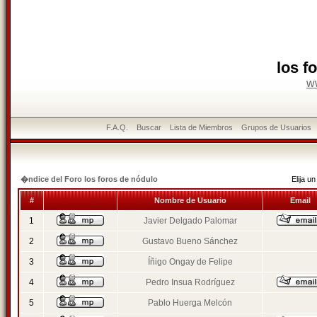
los f
w
F.A.Q.
Buscar
Lista de Miembros
Grupos de Usuarios
�ndice del Foro los foros de nódulo
Elija 
#
Nombre de Usuario
Email
1
Javier Delgado Palomar
2
Gustavo Bueno Sánchez
3
Íñigo Ongay de Felipe
4
Pedro Insua Rodríguez
5
Pablo Huerga Melcón