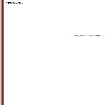
P�gina
1
de
7
Canal
rss
servido por el
trujam�n
de la