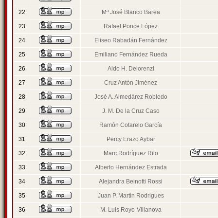
22
Mª José Blanco Barea
23
Rafael Ponce López
24
Eliseo Rabadán Fernández
25
Emiliano Fernández Rueda
26
Aldo H. Delorenzi
27
Cruz Antón Jiménez
28
José A. Almedárez Robledo
29
J. M. De la Cruz Caso
30
Ramón Cotarelo García
31
Percy Erazo Aybar
32
Marc Rodríguez Rilo
33
Alberto Hernández Estrada
34
Alejandra Beinotti Rossi
35
Juan P. Martín Rodrigues
36
M. Luis Royo-Villanova