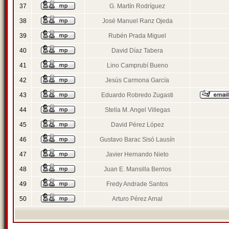
37
G. Martín Rodríguez
38
José Manuel Ranz Ojeda
39
Rubén Prada Miguel
40
David Díaz Tabera
41
Lino Camprubí Bueno
42
Jesús Carmona García
43
Eduardo Robredo Zugasti
44
Stella M. Angel Villegas
45
David Pérez López
46
Gustavo Barac Sisó Lausín
47
Javier Hernando Nieto
48
Juan E. Mansilla Berrios
49
Fredy Andrade Santos
50
Arturo Pérez Arnal