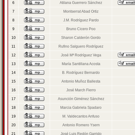
6
Atilana Guerrero Sánchez
7
Montserrat Abad Ortiz
8
J.M. Rodríguez Pardo
9
Bruno Cicero Poo
10
Sharon Calderón Gordo
11
Rufino Salguero Rodríguez
12
José Mª Rodríguez Vega
13
María Santillana Acosta
14
B. Rodríguez Bernardo
15
Antonio Muñoz Ballesta
16
José March Fierro
17
Asunción Giménez Sánchez
18
Marcia Gabriela Spadaro
19
M. Valdecantos Anfuso
20
Antonio Romero Ysern
21
José Luis Redón Garrido