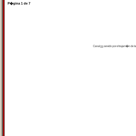
P�gina
1
de
7
Canal
rss
servido por el
trujam�n
de la