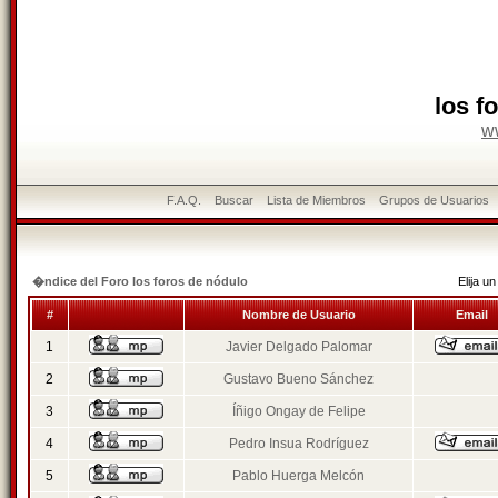
los f
w
F.A.Q.
Buscar
Lista de Miembros
Grupos de Usuarios
�ndice del Foro los foros de nódulo
Elija 
#
Nombre de Usuario
Email
1
Javier Delgado Palomar
2
Gustavo Bueno Sánchez
3
Íñigo Ongay de Felipe
4
Pedro Insua Rodríguez
5
Pablo Huerga Melcón