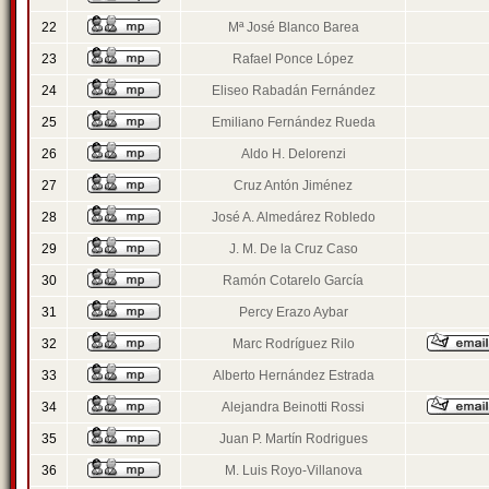
22
Mª José Blanco Barea
23
Rafael Ponce López
24
Eliseo Rabadán Fernández
25
Emiliano Fernández Rueda
26
Aldo H. Delorenzi
27
Cruz Antón Jiménez
28
José A. Almedárez Robledo
29
J. M. De la Cruz Caso
30
Ramón Cotarelo García
31
Percy Erazo Aybar
32
Marc Rodríguez Rilo
33
Alberto Hernández Estrada
34
Alejandra Beinotti Rossi
35
Juan P. Martín Rodrigues
36
M. Luis Royo-Villanova