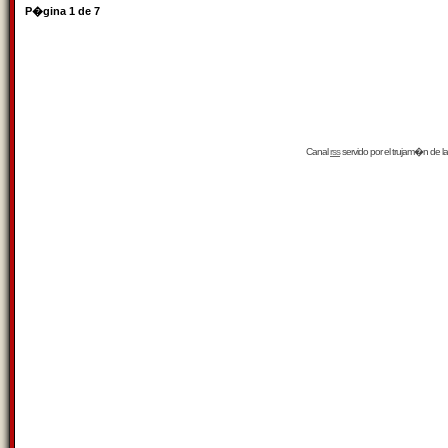
P�gina
1
de
7
Canal
rss
servido por el
trujam�n
de la