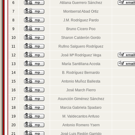
6
Atilana Guerrero Sánchez
7
Montserrat Abad Ortiz
8
J.M. Rodríguez Pardo
9
Bruno Cicero Poo
10
Sharon Calderón Gordo
11
Rufino Salguero Rodríguez
12
José Mª Rodríguez Vega
13
María Santillana Acosta
14
B. Rodríguez Bernardo
15
Antonio Muñoz Ballesta
16
José March Fierro
17
Asunción Giménez Sánchez
18
Marcia Gabriela Spadaro
19
M. Valdecantos Anfuso
20
Antonio Romero Ysern
21
José Luis Redón Garrido