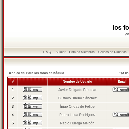
los f
w
F.A.Q.
Buscar
Lista de Miembros
Grupos de Usuarios
�ndice del Foro los foros de nódulo
Elija 
#
Nombre de Usuario
Email
1
Javier Delgado Palomar
2
Gustavo Bueno Sánchez
3
Íñigo Ongay de Felipe
4
Pedro Insua Rodríguez
5
Pablo Huerga Melcón