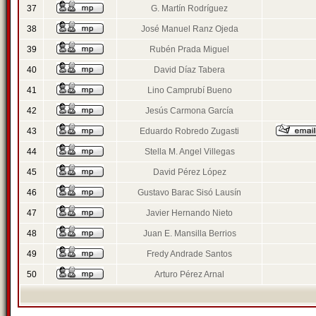
37
G. Martín Rodríguez
38
José Manuel Ranz Ojeda
39
Rubén Prada Miguel
40
David Díaz Tabera
41
Lino Camprubí Bueno
42
Jesús Carmona García
43
Eduardo Robredo Zugasti
44
Stella M. Angel Villegas
45
David Pérez López
46
Gustavo Barac Sisó Lausín
47
Javier Hernando Nieto
48
Juan E. Mansilla Berrios
49
Fredy Andrade Santos
50
Arturo Pérez Arnal