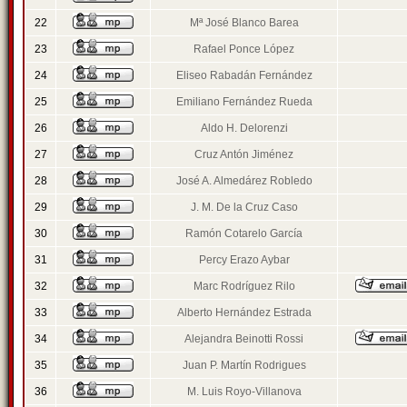
22
Mª José Blanco Barea
23
Rafael Ponce López
24
Eliseo Rabadán Fernández
25
Emiliano Fernández Rueda
26
Aldo H. Delorenzi
27
Cruz Antón Jiménez
28
José A. Almedárez Robledo
29
J. M. De la Cruz Caso
30
Ramón Cotarelo García
31
Percy Erazo Aybar
32
Marc Rodríguez Rilo
33
Alberto Hernández Estrada
34
Alejandra Beinotti Rossi
35
Juan P. Martín Rodrigues
36
M. Luis Royo-Villanova