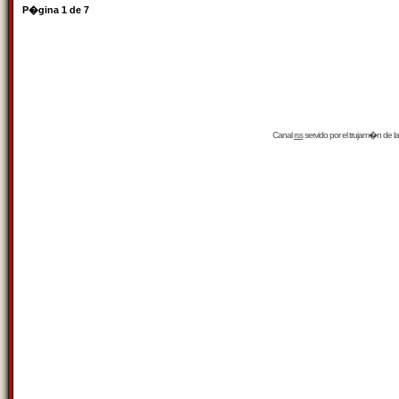
P�gina
1
de
7
Canal
rss
servido por el
trujam�n
de la