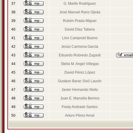
37
G. Martín Rodríguez
38
José Manuel Ranz Ojeda
39
Rubén Prada Miguel
40
David Díaz Tabera
41
Lino Camprubí Bueno
42
Jesús Carmona García
43
Eduardo Robredo Zugasti
44
Stella M. Angel Villegas
45
David Pérez López
46
Gustavo Barac Sisó Lausín
47
Javier Hernando Nieto
48
Juan E. Mansilla Berrios
49
Fredy Andrade Santos
50
Arturo Pérez Arnal