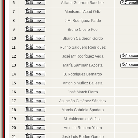
6
Atilana Guerrero Sánchez
7
Montserrat Abad Ortiz
8
J.M. Rodríguez Pardo
9
Bruno Cicero Poo
10
Sharon Calderón Gordo
11
Rufino Salguero Rodríguez
12
José Mª Rodríguez Vega
13
María Santillana Acosta
14
B. Rodríguez Bernardo
15
Antonio Muñoz Ballesta
16
José March Fierro
17
Asunción Giménez Sánchez
18
Marcia Gabriela Spadaro
19
M. Valdecantos Anfuso
20
Antonio Romero Ysern
21
José Luis Redón Garrido