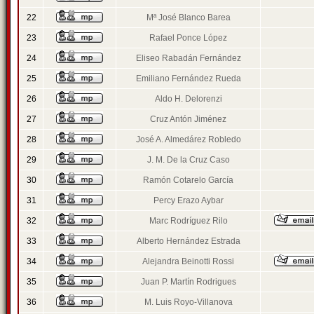
22
Mª José Blanco Barea
23
Rafael Ponce López
24
Eliseo Rabadán Fernández
25
Emiliano Fernández Rueda
26
Aldo H. Delorenzi
27
Cruz Antón Jiménez
28
José A. Almedárez Robledo
29
J. M. De la Cruz Caso
30
Ramón Cotarelo García
31
Percy Erazo Aybar
32
Marc Rodríguez Rilo
33
Alberto Hernández Estrada
34
Alejandra Beinotti Rossi
35
Juan P. Martín Rodrigues
36
M. Luis Royo-Villanova