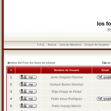
los f
w
F.A.Q.
Buscar
Lista de Miembros
Grupos de Usuarios
�ndice del Foro los foros de nódulo
Elija 
#
Nombre de Usuario
Email
1
Javier Delgado Palomar
2
Gustavo Bueno Sánchez
3
Íñigo Ongay de Felipe
4
Pedro Insua Rodríguez
5
Pablo Huerga Melcón