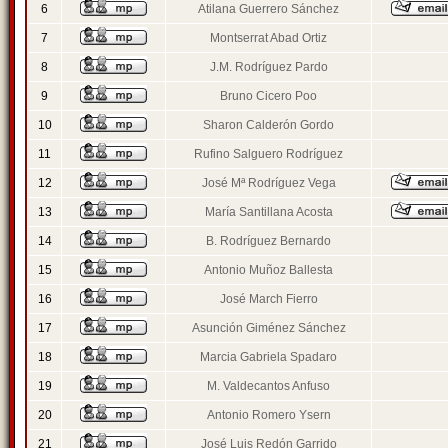
6
Atilana Guerrero Sánchez
7
Montserrat Abad Ortiz
8
J.M. Rodríguez Pardo
9
Bruno Cicero Poo
10
Sharon Calderón Gordo
11
Rufino Salguero Rodríguez
12
José Mª Rodríguez Vega
13
María Santillana Acosta
14
B. Rodríguez Bernardo
15
Antonio Muñoz Ballesta
16
José March Fierro
17
Asunción Giménez Sánchez
18
Marcia Gabriela Spadaro
19
M. Valdecantos Anfuso
20
Antonio Romero Ysern
21
José Luis Redón Garrido