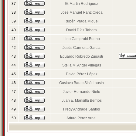
37
G. Martín Rodríguez
38
José Manuel Ranz Ojeda
39
Rubén Prada Miguel
40
David Díaz Tabera
41
Lino Camprubí Bueno
42
Jesús Carmona García
43
Eduardo Robredo Zugasti
44
Stella M. Angel Villegas
45
David Pérez López
46
Gustavo Barac Sisó Lausín
47
Javier Hernando Nieto
48
Juan E. Mansilla Berrios
49
Fredy Andrade Santos
50
Arturo Pérez Arnal