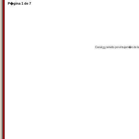
P�gina
1
de
7
Canal
rss
servido por el
trujam�n
de la