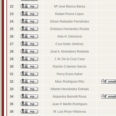
22
Mª José Blanco Barea
23
Rafael Ponce López
24
Eliseo Rabadán Fernández
25
Emiliano Fernández Rueda
26
Aldo H. Delorenzi
27
Cruz Antón Jiménez
28
José A. Almedárez Robledo
29
J. M. De la Cruz Caso
30
Ramón Cotarelo García
31
Percy Erazo Aybar
32
Marc Rodríguez Rilo
33
Alberto Hernández Estrada
34
Alejandra Beinotti Rossi
35
Juan P. Martín Rodrigues
36
M. Luis Royo-Villanova