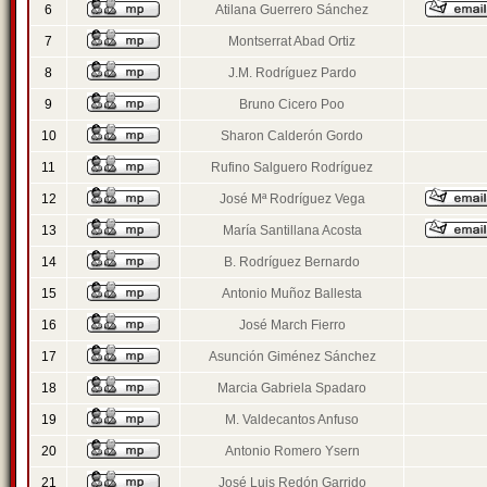
6
Atilana Guerrero Sánchez
7
Montserrat Abad Ortiz
8
J.M. Rodríguez Pardo
9
Bruno Cicero Poo
10
Sharon Calderón Gordo
11
Rufino Salguero Rodríguez
12
José Mª Rodríguez Vega
13
María Santillana Acosta
14
B. Rodríguez Bernardo
15
Antonio Muñoz Ballesta
16
José March Fierro
17
Asunción Giménez Sánchez
18
Marcia Gabriela Spadaro
19
M. Valdecantos Anfuso
20
Antonio Romero Ysern
21
José Luis Redón Garrido