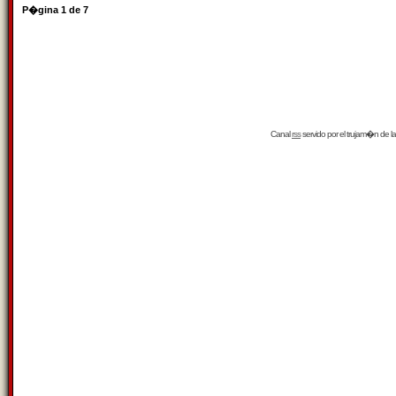
P�gina
1
de
7
Canal
rss
servido por el
trujam�n
de la