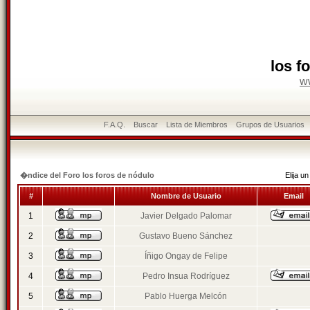
los f
w
F.A.Q.
Buscar
Lista de Miembros
Grupos de Usuarios
�ndice del Foro los foros de nódulo
Elija 
#
Nombre de Usuario
Email
1
Javier Delgado Palomar
2
Gustavo Bueno Sánchez
3
Íñigo Ongay de Felipe
4
Pedro Insua Rodríguez
5
Pablo Huerga Melcón