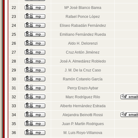
22
Mª José Blanco Barea
23
Rafael Ponce López
24
Eliseo Rabadán Fernández
25
Emiliano Fernández Rueda
26
Aldo H. Delorenzi
27
Cruz Antón Jiménez
28
José A. Almedárez Robledo
29
J. M. De la Cruz Caso
30
Ramón Cotarelo García
31
Percy Erazo Aybar
32
Marc Rodríguez Rilo
33
Alberto Hernández Estrada
34
Alejandra Beinotti Rossi
35
Juan P. Martín Rodrigues
36
M. Luis Royo-Villanova