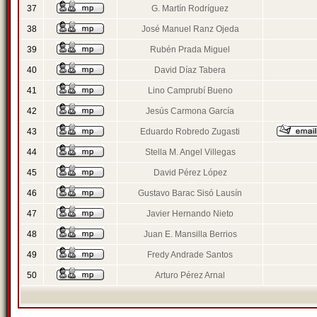
37
G. Martín Rodríguez
38
José Manuel Ranz Ojeda
39
Rubén Prada Miguel
40
David Díaz Tabera
41
Lino Camprubí Bueno
42
Jesús Carmona García
43
Eduardo Robredo Zugasti
44
Stella M. Angel Villegas
45
David Pérez López
46
Gustavo Barac Sisó Lausín
47
Javier Hernando Nieto
48
Juan E. Mansilla Berrios
49
Fredy Andrade Santos
50
Arturo Pérez Arnal