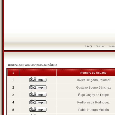
F.A.Q.
Buscar
Lista
�ndice del Foro los foros de nódulo
#
Nombre de Usuario
1
Javier Delgado Palomar
2
Gustavo Bueno Sánchez
3
Íñigo Ongay de Felipe
4
Pedro Insua Rodríguez
5
Pablo Huerga Melcón