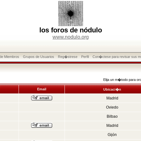
los foros de nódulo
www.nodulo.org
 de Miembros
Grupos de Usuarios
Reg�strese
Perfil
Con�ctese para revisar sus m
Elija un m�todo para or
Email
Ubicaci�n
Madrid
Oviedo
Bilbao
Madrid
Gijón