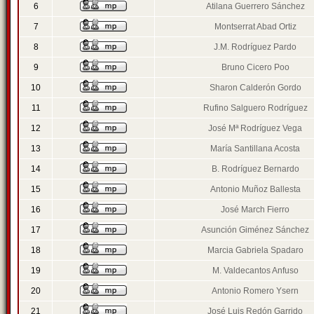
6
Atilana Guerrero Sánchez
7
Montserrat Abad Ortiz
8
J.M. Rodríguez Pardo
9
Bruno Cicero Poo
10
Sharon Calderón Gordo
11
Rufino Salguero Rodríguez
12
José Mª Rodríguez Vega
13
María Santillana Acosta
14
B. Rodríguez Bernardo
15
Antonio Muñoz Ballesta
16
José March Fierro
17
Asunción Giménez Sánchez
18
Marcia Gabriela Spadaro
19
M. Valdecantos Anfuso
20
Antonio Romero Ysern
21
José Luis Redón Garrido