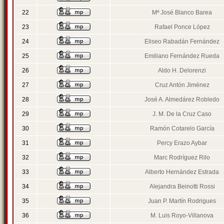
22
Mª José Blanco Barea
23
Rafael Ponce López
24
Eliseo Rabadán Fernández
25
Emiliano Fernández Rueda
26
Aldo H. Delorenzi
27
Cruz Antón Jiménez
28
José A. Almedárez Robledo
29
J. M. De la Cruz Caso
30
Ramón Cotarelo García
31
Percy Erazo Aybar
32
Marc Rodríguez Rilo
33
Alberto Hernández Estrada
34
Alejandra Beinotti Rossi
35
Juan P. Martín Rodrigues
36
M. Luis Royo-Villanova