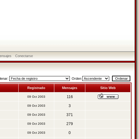
ensajes
Conectarse
denar:
Orden
Registrado
Mensajes
Sitio Web
116
09 Oct 2003
3
09 Oct 2003
371
09 Oct 2003
279
09 Oct 2003
0
09 Oct 2003