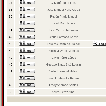
37
G. Martín Rodríguez
38
José Manuel Ranz Ojeda
39
Rubén Prada Miguel
40
David Díaz Tabera
41
Lino Camprubí Bueno
42
Jesús Carmona García
43
Eduardo Robredo Zugasti
44
Stella M. Angel Villegas
45
David Pérez López
46
Gustavo Barac Sisó Lausín
47
Javier Hernando Nieto
48
Juan E. Mansilla Berrios
49
Fredy Andrade Santos
50
Arturo Pérez Arnal