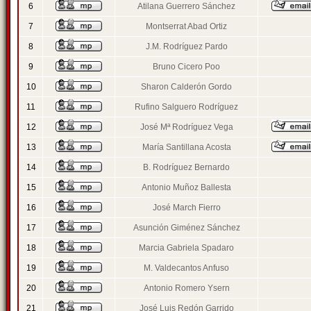
6
Atilana Guerrero Sánchez
7
Montserrat Abad Ortiz
8
J.M. Rodríguez Pardo
9
Bruno Cicero Poo
10
Sharon Calderón Gordo
11
Rufino Salguero Rodríguez
12
José Mª Rodríguez Vega
13
María Santillana Acosta
14
B. Rodríguez Bernardo
15
Antonio Muñoz Ballesta
16
José March Fierro
17
Asunción Giménez Sánchez
18
Marcia Gabriela Spadaro
19
M. Valdecantos Anfuso
20
Antonio Romero Ysern
21
José Luis Redón Garrido