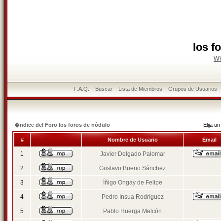
los f
w
F.A.Q.
Buscar
Lista de Miembros
Grupos de Usuarios
�ndice del Foro los foros de nódulo
Elija 
#
Nombre de Usuario
Email
1
Javier Delgado Palomar
2
Gustavo Bueno Sánchez
3
Íñigo Ongay de Felipe
4
Pedro Insua Rodríguez
5
Pablo Huerga Melcón