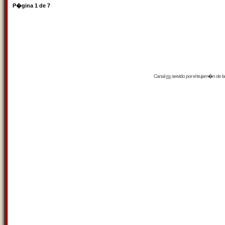
P�gina
1
de
7
Canal
rss
servido por el
trujam�n
de la