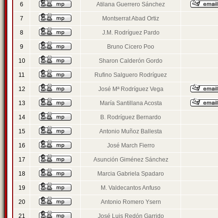
6
Atilana Guerrero Sánchez
7
Montserrat Abad Ortiz
8
J.M. Rodríguez Pardo
9
Bruno Cicero Poo
10
Sharon Calderón Gordo
11
Rufino Salguero Rodríguez
12
José Mª Rodríguez Vega
13
María Santillana Acosta
14
B. Rodríguez Bernardo
15
Antonio Muñoz Ballesta
16
José March Fierro
17
Asunción Giménez Sánchez
18
Marcia Gabriela Spadaro
19
M. Valdecantos Anfuso
20
Antonio Romero Ysern
21
José Luis Redón Garrido