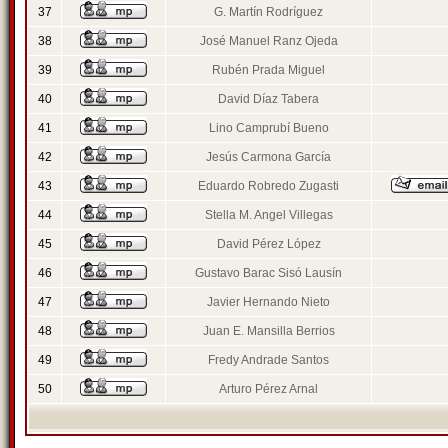
37
G. Martín Rodríguez
38
José Manuel Ranz Ojeda
39
Rubén Prada Miguel
40
David Díaz Tabera
41
Lino Camprubí Bueno
42
Jesús Carmona García
43
Eduardo Robredo Zugasti
44
Stella M. Angel Villegas
45
David Pérez López
46
Gustavo Barac Sisó Lausín
47
Javier Hernando Nieto
48
Juan E. Mansilla Berrios
49
Fredy Andrade Santos
50
Arturo Pérez Arnal