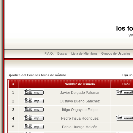
los f
w
F.A.Q.
Buscar
Lista de Miembros
Grupos de Usuarios
�ndice del Foro los foros de nódulo
Elija 
#
Nombre de Usuario
Email
1
Javier Delgado Palomar
2
Gustavo Bueno Sánchez
3
Íñigo Ongay de Felipe
4
Pedro Insua Rodríguez
5
Pablo Huerga Melcón