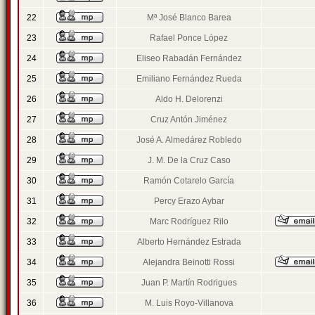
22
Mª José Blanco Barea
23
Rafael Ponce López
24
Eliseo Rabadán Fernández
25
Emiliano Fernández Rueda
26
Aldo H. Delorenzi
27
Cruz Antón Jiménez
28
José A. Almedárez Robledo
29
J. M. De la Cruz Caso
30
Ramón Cotarelo García
31
Percy Erazo Aybar
32
Marc Rodríguez Rilo
33
Alberto Hernández Estrada
34
Alejandra Beinotti Rossi
35
Juan P. Martín Rodrigues
36
M. Luis Royo-Villanova