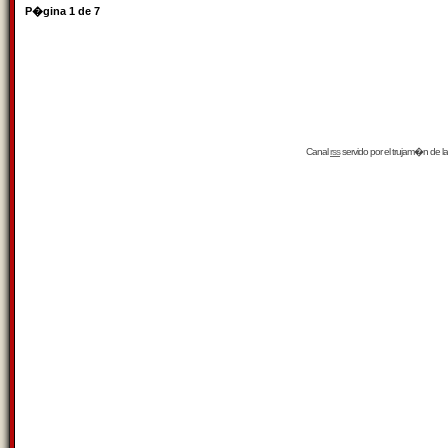
P�gina
1
de
7
Canal
rss
servido por el
trujam�n
de la