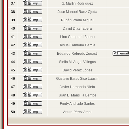
37
G. Martín Rodríguez
38
José Manuel Ranz Ojeda
39
Rubén Prada Miguel
40
David Díaz Tabera
41
Lino Camprubí Bueno
42
Jesús Carmona García
43
Eduardo Robredo Zugasti
44
Stella M. Angel Villegas
45
David Pérez López
46
Gustavo Barac Sisó Lausín
47
Javier Hernando Nieto
48
Juan E. Mansilla Berrios
49
Fredy Andrade Santos
50
Arturo Pérez Arnal