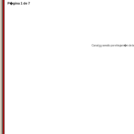
P�gina
1
de
7
Canal
rss
servido por el
trujam�n
de la