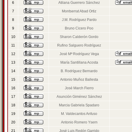
6
Atilana Guerrero Sánchez
7
Montserrat Abad Ortiz
8
J.M. Rodríguez Pardo
9
Bruno Cicero Poo
10
Sharon Calderón Gordo
11
Rufino Salguero Rodríguez
12
José Mª Rodríguez Vega
13
María Santillana Acosta
14
B. Rodríguez Bernardo
15
Antonio Muñoz Ballesta
16
José March Fierro
17
Asunción Giménez Sánchez
18
Marcia Gabriela Spadaro
19
M. Valdecantos Anfuso
20
Antonio Romero Ysern
21
José Luis Redón Garrido