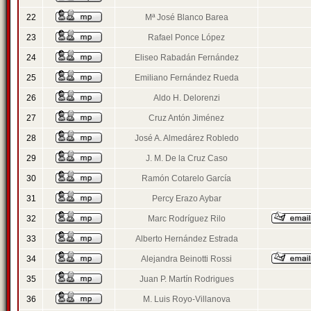
22
Mª José Blanco Barea
23
Rafael Ponce López
24
Eliseo Rabadán Fernández
25
Emiliano Fernández Rueda
26
Aldo H. Delorenzi
27
Cruz Antón Jiménez
28
José A. Almedárez Robledo
29
J. M. De la Cruz Caso
30
Ramón Cotarelo García
31
Percy Erazo Aybar
32
Marc Rodríguez Rilo
33
Alberto Hernández Estrada
34
Alejandra Beinotti Rossi
35
Juan P. Martín Rodrigues
36
M. Luis Royo-Villanova