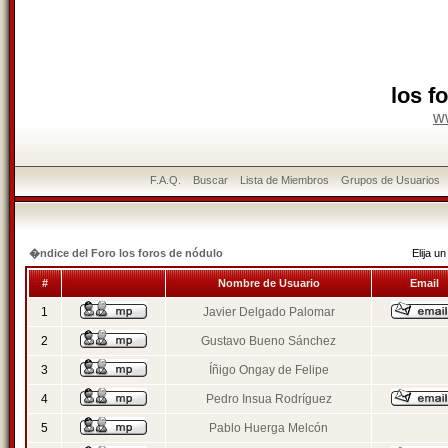
los f
w
F.A.Q.
Buscar
Lista de Miembros
Grupos de Usuarios
�ndice del Foro los foros de nódulo
Elija 
#
Nombre de Usuario
Email
1
Javier Delgado Palomar
2
Gustavo Bueno Sánchez
3
Íñigo Ongay de Felipe
4
Pedro Insua Rodríguez
5
Pablo Huerga Melcón