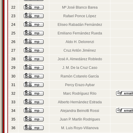
22
Mª José Blanco Barea
23
Rafael Ponce López
24
Eliseo Rabadán Fernández
25
Emiliano Fernández Rueda
26
Aldo H. Delorenzi
27
Cruz Antón Jiménez
28
José A. Almedárez Robledo
29
J. M. De la Cruz Caso
30
Ramón Cotarelo García
31
Percy Erazo Aybar
32
Marc Rodríguez Rilo
33
Alberto Hernández Estrada
34
Alejandra Beinotti Rossi
35
Juan P. Martín Rodrigues
36
M. Luis Royo-Villanova