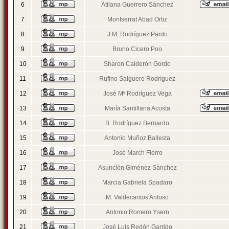
6
Atilana Guerrero Sánchez
7
Montserrat Abad Ortiz
8
J.M. Rodríguez Pardo
9
Bruno Cicero Poo
10
Sharon Calderón Gordo
11
Rufino Salguero Rodríguez
12
José Mª Rodríguez Vega
13
María Santillana Acosta
14
B. Rodríguez Bernardo
15
Antonio Muñoz Ballesta
16
José March Fierro
17
Asunción Giménez Sánchez
18
Marcia Gabriela Spadaro
19
M. Valdecantos Anfuso
20
Antonio Romero Ysern
21
José Luis Redón Garrido