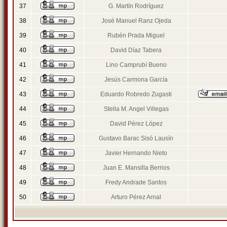
37
G. Martín Rodríguez
38
José Manuel Ranz Ojeda
39
Rubén Prada Miguel
40
David Díaz Tabera
41
Lino Camprubí Bueno
42
Jesús Carmona García
43
Eduardo Robredo Zugasti
44
Stella M. Angel Villegas
45
David Pérez López
46
Gustavo Barac Sisó Lausín
47
Javier Hernando Nieto
48
Juan E. Mansilla Berrios
49
Fredy Andrade Santos
50
Arturo Pérez Arnal