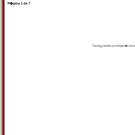
P�gina
1
de
7
Canal
rss
servido por el
trujam�n
de la