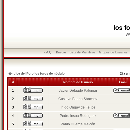
los f
w
F.A.Q.
Buscar
Lista de Miembros
Grupos de Usuarios
�ndice del Foro los foros de nódulo
Elija 
#
Nombre de Usuario
Email
1
Javier Delgado Palomar
2
Gustavo Bueno Sánchez
3
Íñigo Ongay de Felipe
4
Pedro Insua Rodríguez
5
Pablo Huerga Melcón