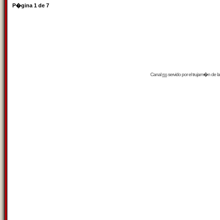
P�gina
1
de
7
Canal
rss
servido por el
trujam�n
de la