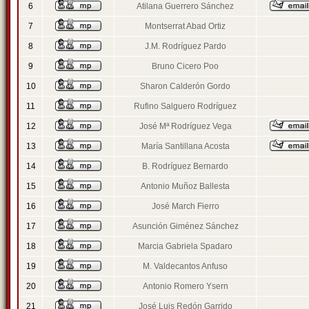
6
Atilana Guerrero Sánchez
7
Montserrat Abad Ortiz
8
J.M. Rodríguez Pardo
9
Bruno Cicero Poo
10
Sharon Calderón Gordo
11
Rufino Salguero Rodríguez
12
José Mª Rodríguez Vega
13
María Santillana Acosta
14
B. Rodríguez Bernardo
15
Antonio Muñoz Ballesta
16
José March Fierro
17
Asunción Giménez Sánchez
18
Marcia Gabriela Spadaro
19
M. Valdecantos Anfuso
20
Antonio Romero Ysern
21
José Luis Redón Garrido