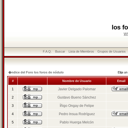
los f
w
F.A.Q.
Buscar
Lista de Miembros
Grupos de Usuarios
�ndice del Foro los foros de nódulo
Elija 
#
Nombre de Usuario
Email
1
Javier Delgado Palomar
2
Gustavo Bueno Sánchez
3
Íñigo Ongay de Felipe
4
Pedro Insua Rodríguez
5
Pablo Huerga Melcón