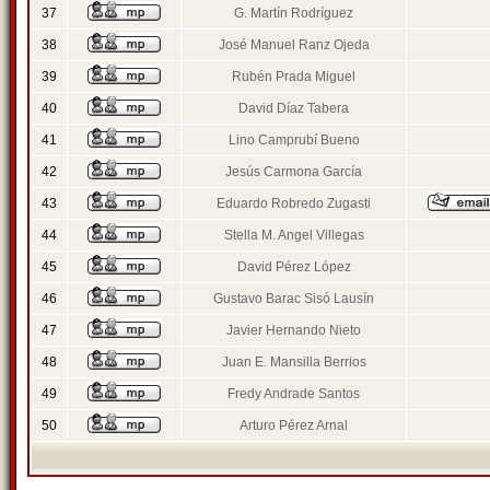
37
G. Martín Rodríguez
38
José Manuel Ranz Ojeda
39
Rubén Prada Miguel
40
David Díaz Tabera
41
Lino Camprubí Bueno
42
Jesús Carmona García
43
Eduardo Robredo Zugasti
44
Stella M. Angel Villegas
45
David Pérez López
46
Gustavo Barac Sisó Lausín
47
Javier Hernando Nieto
48
Juan E. Mansilla Berrios
49
Fredy Andrade Santos
50
Arturo Pérez Arnal