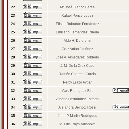
22
Mª José Blanco Barea
23
Rafael Ponce López
24
Eliseo Rabadán Fernández
25
Emiliano Fernández Rueda
26
Aldo H. Delorenzi
27
Cruz Antón Jiménez
28
José A. Almedárez Robledo
29
J. M. De la Cruz Caso
30
Ramón Cotarelo García
31
Percy Erazo Aybar
32
Marc Rodríguez Rilo
33
Alberto Hernández Estrada
34
Alejandra Beinotti Rossi
35
Juan P. Martín Rodrigues
36
M. Luis Royo-Villanova