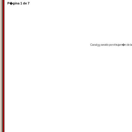
P�gina
1
de
7
Canal
rss
servido por el
trujam�n
de la