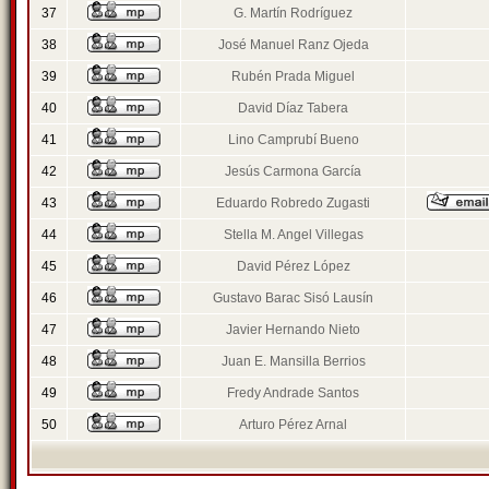
37
G. Martín Rodríguez
38
José Manuel Ranz Ojeda
39
Rubén Prada Miguel
40
David Díaz Tabera
41
Lino Camprubí Bueno
42
Jesús Carmona García
43
Eduardo Robredo Zugasti
44
Stella M. Angel Villegas
45
David Pérez López
46
Gustavo Barac Sisó Lausín
47
Javier Hernando Nieto
48
Juan E. Mansilla Berrios
49
Fredy Andrade Santos
50
Arturo Pérez Arnal