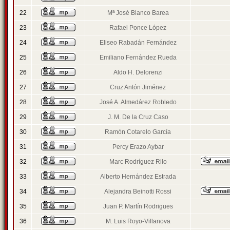
22
Mª José Blanco Barea
23
Rafael Ponce López
24
Eliseo Rabadán Fernández
25
Emiliano Fernández Rueda
26
Aldo H. Delorenzi
27
Cruz Antón Jiménez
28
José A. Almedárez Robledo
29
J. M. De la Cruz Caso
30
Ramón Cotarelo García
31
Percy Erazo Aybar
32
Marc Rodríguez Rilo
33
Alberto Hernández Estrada
34
Alejandra Beinotti Rossi
35
Juan P. Martín Rodrigues
36
M. Luis Royo-Villanova