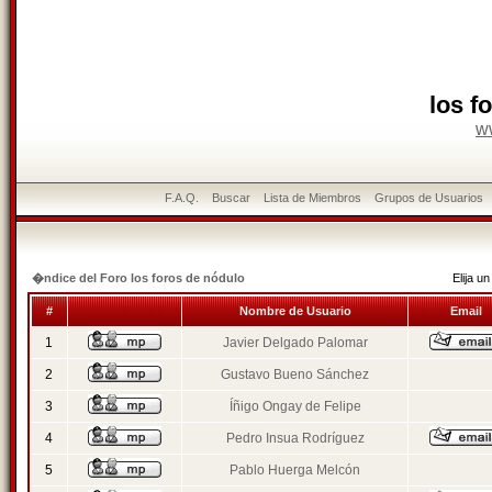
los f
w
F.A.Q.
Buscar
Lista de Miembros
Grupos de Usuarios
�ndice del Foro los foros de nódulo
Elija 
#
Nombre de Usuario
Email
1
Javier Delgado Palomar
2
Gustavo Bueno Sánchez
3
Íñigo Ongay de Felipe
4
Pedro Insua Rodríguez
5
Pablo Huerga Melcón