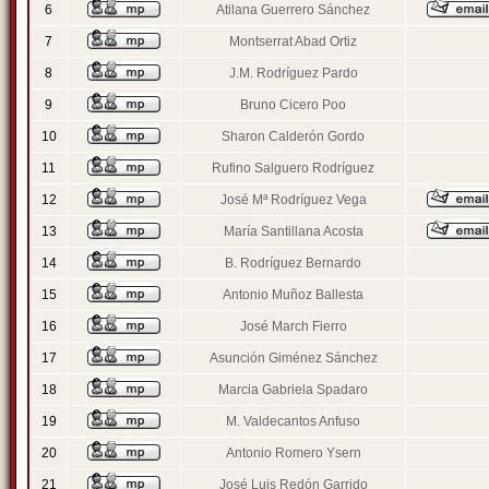
6
Atilana Guerrero Sánchez
7
Montserrat Abad Ortiz
8
J.M. Rodríguez Pardo
9
Bruno Cicero Poo
10
Sharon Calderón Gordo
11
Rufino Salguero Rodríguez
12
José Mª Rodríguez Vega
13
María Santillana Acosta
14
B. Rodríguez Bernardo
15
Antonio Muñoz Ballesta
16
José March Fierro
17
Asunción Giménez Sánchez
18
Marcia Gabriela Spadaro
19
M. Valdecantos Anfuso
20
Antonio Romero Ysern
21
José Luis Redón Garrido