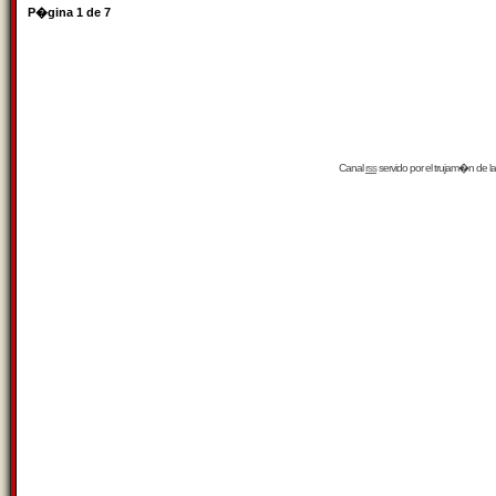
P�gina
1
de
7
Canal
rss
servido por el
trujam�n
de la