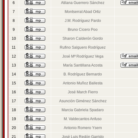
6
Atilana Guerrero Sánchez
7
Montserrat Abad Ortiz
8
J.M. Rodríguez Pardo
9
Bruno Cicero Poo
10
Sharon Calderón Gordo
11
Rufino Salguero Rodríguez
12
José Mª Rodríguez Vega
13
María Santillana Acosta
14
B. Rodríguez Bernardo
15
Antonio Muñoz Ballesta
16
José March Fierro
17
Asunción Giménez Sánchez
18
Marcia Gabriela Spadaro
19
M. Valdecantos Anfuso
20
Antonio Romero Ysern
21
José Luis Redón Garrido