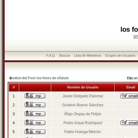
los f
w
F.A.Q.
Buscar
Lista de Miembros
Grupos de Usuarios
�ndice del Foro los foros de nódulo
Elija 
#
Nombre de Usuario
Email
1
Javier Delgado Palomar
2
Gustavo Bueno Sánchez
3
Íñigo Ongay de Felipe
4
Pedro Insua Rodríguez
5
Pablo Huerga Melcón