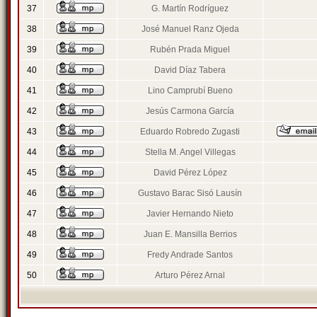
37
G. Martín Rodríguez
38
José Manuel Ranz Ojeda
39
Rubén Prada Miguel
40
David Díaz Tabera
41
Lino Camprubí Bueno
42
Jesús Carmona García
43
Eduardo Robredo Zugasti
44
Stella M. Angel Villegas
45
David Pérez López
46
Gustavo Barac Sisó Lausín
47
Javier Hernando Nieto
48
Juan E. Mansilla Berrios
49
Fredy Andrade Santos
50
Arturo Pérez Arnal