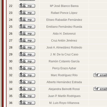
22
Mª José Blanco Barea
23
Rafael Ponce López
24
Eliseo Rabadán Fernández
25
Emiliano Fernández Rueda
26
Aldo H. Delorenzi
27
Cruz Antón Jiménez
28
José A. Almedárez Robledo
29
J. M. De la Cruz Caso
30
Ramón Cotarelo García
31
Percy Erazo Aybar
32
Marc Rodríguez Rilo
33
Alberto Hernández Estrada
34
Alejandra Beinotti Rossi
35
Juan P. Martín Rodrigues
36
M. Luis Royo-Villanova