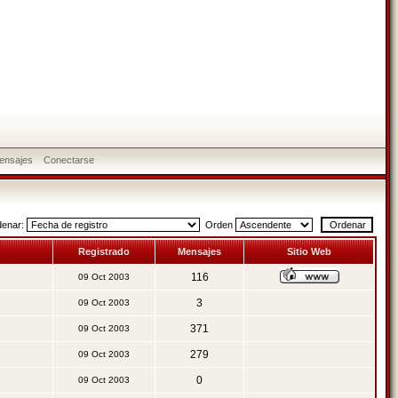
ensajes
Conectarse
denar:
Orden
Registrado
Mensajes
Sitio Web
116
09 Oct 2003
3
09 Oct 2003
371
09 Oct 2003
279
09 Oct 2003
0
09 Oct 2003