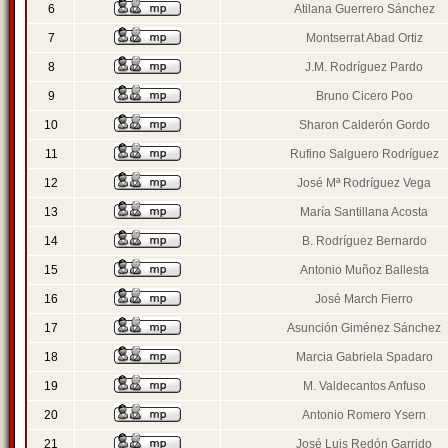
6
Atilana Guerrero Sánchez
7
Montserrat Abad Ortiz
8
J.M. Rodríguez Pardo
9
Bruno Cicero Poo
10
Sharon Calderón Gordo
11
Rufino Salguero Rodríguez
12
José Mª Rodríguez Vega
13
María Santillana Acosta
14
B. Rodríguez Bernardo
15
Antonio Muñoz Ballesta
16
José March Fierro
17
Asunción Giménez Sánchez
18
Marcia Gabriela Spadaro
19
M. Valdecantos Anfuso
20
Antonio Romero Ysern
21
José Luis Redón Garrido