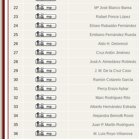
22
Mª José Blanco Barea
23
Rafael Ponce López
24
Eliseo Rabadán Fernández
25
Emiliano Fernández Rueda
26
Aldo H. Delorenzi
27
Cruz Antón Jiménez
28
José A. Almedárez Robledo
29
J. M. De la Cruz Caso
30
Ramón Cotarelo García
31
Percy Erazo Aybar
32
Marc Rodríguez Rilo
33
Alberto Hernández Estrada
34
Alejandra Beinotti Rossi
35
Juan P. Martín Rodrigues
36
M. Luis Royo-Villanova