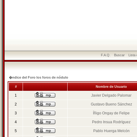
F.A.Q.
Buscar
Lista
�ndice del Foro los foros de nódulo
#
Nombre de Usuario
1
Javier Delgado Palomar
2
Gustavo Bueno Sánchez
3
Íñigo Ongay de Felipe
4
Pedro Insua Rodríguez
5
Pablo Huerga Melcón