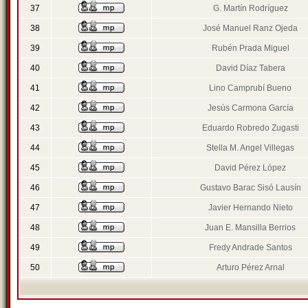
37
G. Martín Rodríguez
38
José Manuel Ranz Ojeda
39
Rubén Prada Miguel
40
David Díaz Tabera
41
Lino Camprubí Bueno
42
Jesús Carmona García
43
Eduardo Robredo Zugasti
44
Stella M. Angel Villegas
45
David Pérez López
46
Gustavo Barac Sisó Lausín
47
Javier Hernando Nieto
48
Juan E. Mansilla Berrios
49
Fredy Andrade Santos
50
Arturo Pérez Arnal