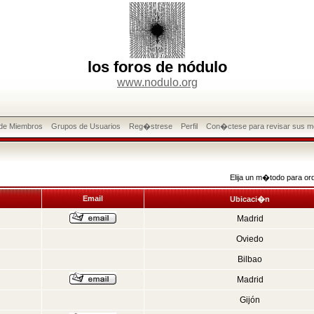
los foros de nódulo
www.nodulo.org
 de Miembros
Grupos de Usuarios
Reg�strese
Perfil
Con�ctese para revisar sus m
Elija un m�todo para or
Email
Ubicaci�n
Madrid
Oviedo
Bilbao
Madrid
Gijón