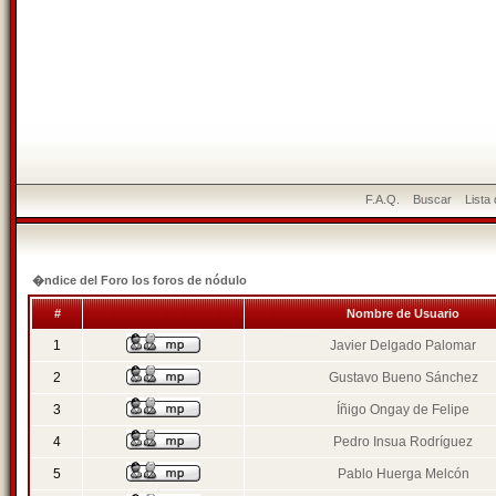
F.A.Q.
Buscar
Lista
�ndice del Foro los foros de nódulo
#
Nombre de Usuario
1
Javier Delgado Palomar
2
Gustavo Bueno Sánchez
3
Íñigo Ongay de Felipe
4
Pedro Insua Rodríguez
5
Pablo Huerga Melcón