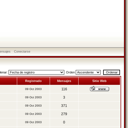
ensajes
Conectarse
denar:
Orden
Registrado
Mensajes
Sitio Web
116
09 Oct 2003
3
09 Oct 2003
371
09 Oct 2003
279
09 Oct 2003
0
09 Oct 2003