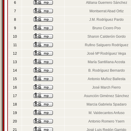
6
Atilana Guerrero Sánchez
7
Montserrat Abad Ortiz
8
J.M. Rodríguez Pardo
9
Bruno Cicero Poo
10
Sharon Calderón Gordo
11
Rufino Salguero Rodríguez
12
José Mª Rodríguez Vega
13
María Santillana Acosta
14
B. Rodríguez Bernardo
15
Antonio Muñoz Ballesta
16
José March Fierro
17
Asunción Giménez Sánchez
18
Marcia Gabriela Spadaro
19
M. Valdecantos Anfuso
20
Antonio Romero Ysern
21
José Luis Redón Garrido