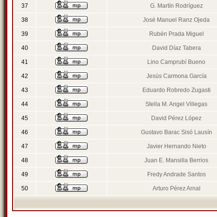
37
G. Martín Rodríguez
38
José Manuel Ranz Ojeda
39
Rubén Prada Miguel
40
David Díaz Tabera
41
Lino Camprubí Bueno
42
Jesús Carmona García
43
Eduardo Robredo Zugasti
44
Stella M. Angel Villegas
45
David Pérez López
46
Gustavo Barac Sisó Lausín
47
Javier Hernando Nieto
48
Juan E. Mansilla Berrios
49
Fredy Andrade Santos
50
Arturo Pérez Arnal