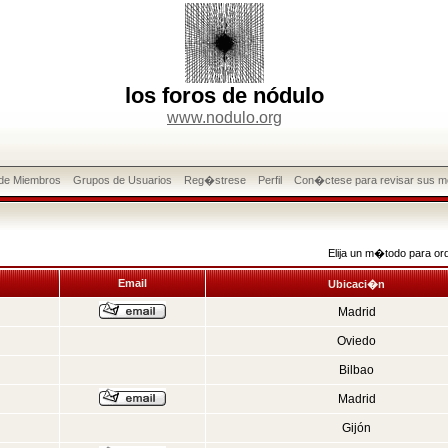
los foros de nódulo
www.nodulo.org
 de Miembros
Grupos de Usuarios
Reg�strese
Perfil
Con�ctese para revisar sus m
Elija un m�todo para or
Email
Ubicaci�n
Madrid
Oviedo
Bilbao
Madrid
Gijón