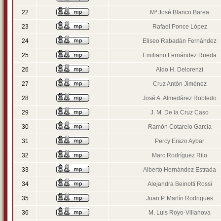
22
Mª José Blanco Barea
23
Rafael Ponce López
24
Eliseo Rabadán Fernández
25
Emiliano Fernández Rueda
26
Aldo H. Delorenzi
27
Cruz Antón Jiménez
28
José A. Almedárez Robledo
29
J. M. De la Cruz Caso
30
Ramón Cotarelo García
31
Percy Erazo Aybar
32
Marc Rodríguez Rilo
33
Alberto Hernández Estrada
34
Alejandra Beinotti Rossi
35
Juan P. Martín Rodrigues
36
M. Luis Royo-Villanova