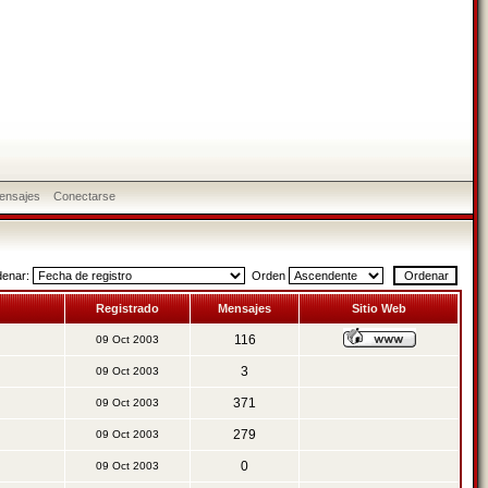
ensajes
Conectarse
denar:
Orden
Registrado
Mensajes
Sitio Web
116
09 Oct 2003
3
09 Oct 2003
371
09 Oct 2003
279
09 Oct 2003
0
09 Oct 2003