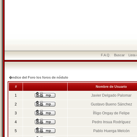
F.A.Q.
Buscar
Lista
�ndice del Foro los foros de nódulo
#
Nombre de Usuario
1
Javier Delgado Palomar
2
Gustavo Bueno Sánchez
3
Íñigo Ongay de Felipe
4
Pedro Insua Rodríguez
5
Pablo Huerga Melcón