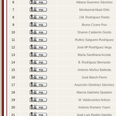
6
Atilana Guerrero Sánchez
7
Montserrat Abad Ortiz
8
J.M. Rodríguez Pardo
9
Bruno Cicero Poo
10
Sharon Calderón Gordo
11
Rufino Salguero Rodríguez
12
José Mª Rodríguez Vega
13
María Santillana Acosta
14
B. Rodríguez Bernardo
15
Antonio Muñoz Ballesta
16
José March Fierro
17
Asunción Giménez Sánchez
18
Marcia Gabriela Spadaro
19
M. Valdecantos Anfuso
20
Antonio Romero Ysern
21
José Luis Redón Garrido