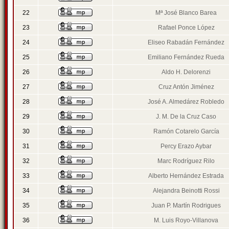
22
Mª José Blanco Barea
23
Rafael Ponce López
24
Eliseo Rabadán Fernández
25
Emiliano Fernández Rueda
26
Aldo H. Delorenzi
27
Cruz Antón Jiménez
28
José A. Almedárez Robledo
29
J. M. De la Cruz Caso
30
Ramón Cotarelo García
31
Percy Erazo Aybar
32
Marc Rodríguez Rilo
33
Alberto Hernández Estrada
34
Alejandra Beinotti Rossi
35
Juan P. Martín Rodrigues
36
M. Luis Royo-Villanova