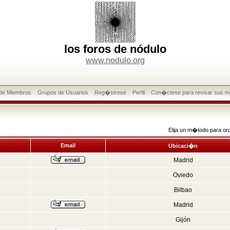
los foros de nódulo
www.nodulo.org
 de Miembros
Grupos de Usuarios
Reg�strese
Perfil
Con�ctese para revisar sus m
Elija un m�todo para or
Email
Ubicaci�n
Madrid
Oviedo
Bilbao
Madrid
Gijón