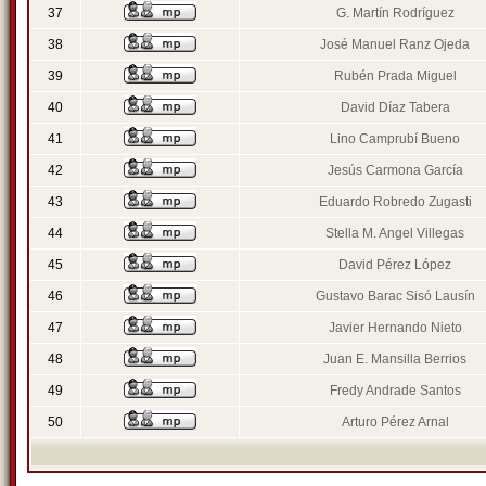
37
G. Martín Rodríguez
38
José Manuel Ranz Ojeda
39
Rubén Prada Miguel
40
David Díaz Tabera
41
Lino Camprubí Bueno
42
Jesús Carmona García
43
Eduardo Robredo Zugasti
44
Stella M. Angel Villegas
45
David Pérez López
46
Gustavo Barac Sisó Lausín
47
Javier Hernando Nieto
48
Juan E. Mansilla Berrios
49
Fredy Andrade Santos
50
Arturo Pérez Arnal