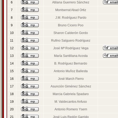
6
Atilana Guerrero Sánchez
7
Montserrat Abad Ortiz
8
J.M. Rodríguez Pardo
9
Bruno Cicero Poo
10
Sharon Calderón Gordo
11
Rufino Salguero Rodríguez
12
José Mª Rodríguez Vega
13
María Santillana Acosta
14
B. Rodríguez Bernardo
15
Antonio Muñoz Ballesta
16
José March Fierro
17
Asunción Giménez Sánchez
18
Marcia Gabriela Spadaro
19
M. Valdecantos Anfuso
20
Antonio Romero Ysern
21
José Luis Redón Garrido