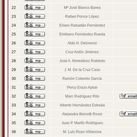
22
Mª José Blanco Barea
23
Rafael Ponce López
24
Eliseo Rabadán Fernández
25
Emiliano Fernández Rueda
26
Aldo H. Delorenzi
27
Cruz Antón Jiménez
28
José A. Almedárez Robledo
29
J. M. De la Cruz Caso
30
Ramón Cotarelo García
31
Percy Erazo Aybar
32
Marc Rodríguez Rilo
33
Alberto Hernández Estrada
34
Alejandra Beinotti Rossi
35
Juan P. Martín Rodrigues
36
M. Luis Royo-Villanova