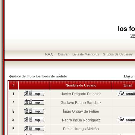
los f
w
F.A.Q.
Buscar
Lista de Miembros
Grupos de Usuarios
�ndice del Foro los foros de nódulo
Elija 
#
Nombre de Usuario
Email
1
Javier Delgado Palomar
2
Gustavo Bueno Sánchez
3
Íñigo Ongay de Felipe
4
Pedro Insua Rodríguez
5
Pablo Huerga Melcón