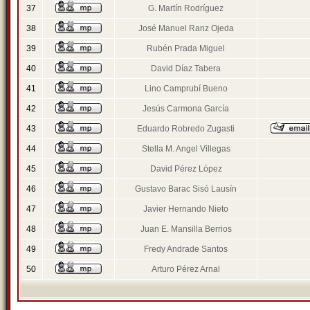
37
G. Martín Rodríguez
38
José Manuel Ranz Ojeda
39
Rubén Prada Miguel
40
David Díaz Tabera
41
Lino Camprubí Bueno
42
Jesús Carmona García
43
Eduardo Robredo Zugasti
44
Stella M. Angel Villegas
45
David Pérez López
46
Gustavo Barac Sisó Lausín
47
Javier Hernando Nieto
48
Juan E. Mansilla Berrios
49
Fredy Andrade Santos
50
Arturo Pérez Arnal