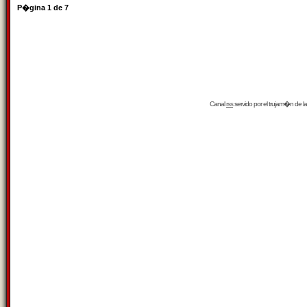
P�gina
1
de
7
Canal
rss
servido por el
trujam�n
de la