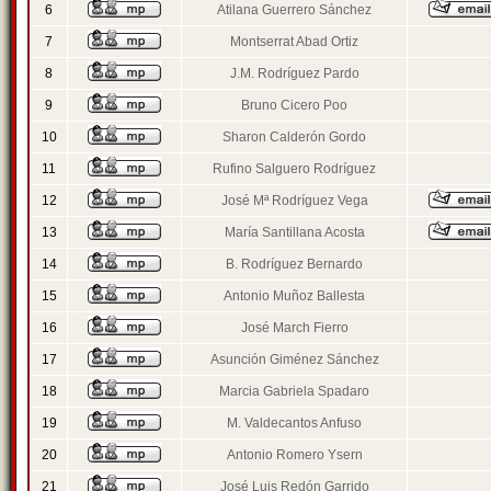
6
Atilana Guerrero Sánchez
7
Montserrat Abad Ortiz
8
J.M. Rodríguez Pardo
9
Bruno Cicero Poo
10
Sharon Calderón Gordo
11
Rufino Salguero Rodríguez
12
José Mª Rodríguez Vega
13
María Santillana Acosta
14
B. Rodríguez Bernardo
15
Antonio Muñoz Ballesta
16
José March Fierro
17
Asunción Giménez Sánchez
18
Marcia Gabriela Spadaro
19
M. Valdecantos Anfuso
20
Antonio Romero Ysern
21
José Luis Redón Garrido