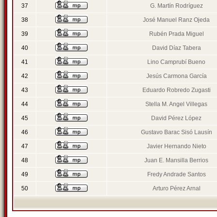
37
G. Martín Rodríguez
38
José Manuel Ranz Ojeda
39
Rubén Prada Miguel
40
David Díaz Tabera
41
Lino Camprubí Bueno
42
Jesús Carmona García
43
Eduardo Robredo Zugasti
44
Stella M. Angel Villegas
45
David Pérez López
46
Gustavo Barac Sisó Lausín
47
Javier Hernando Nieto
48
Juan E. Mansilla Berrios
49
Fredy Andrade Santos
50
Arturo Pérez Arnal