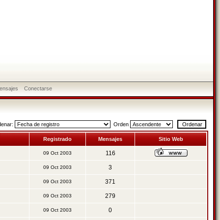
ensajes
Conectarse
denar:
Orden
Registrado
Mensajes
Sitio Web
116
09 Oct 2003
3
09 Oct 2003
371
09 Oct 2003
279
09 Oct 2003
0
09 Oct 2003