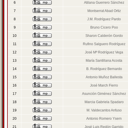
6
Atilana Guerrero Sánchez
7
Montserrat Abad Ortiz
8
J.M. Rodríguez Pardo
9
Bruno Cicero Poo
10
Sharon Calderón Gordo
11
Rufino Salguero Rodríguez
12
José Mª Rodríguez Vega
13
María Santillana Acosta
14
B. Rodríguez Bernardo
15
Antonio Muñoz Ballesta
16
José March Fierro
17
Asunción Giménez Sánchez
18
Marcia Gabriela Spadaro
19
M. Valdecantos Anfuso
20
Antonio Romero Ysern
21
José Luis Redón Garrido