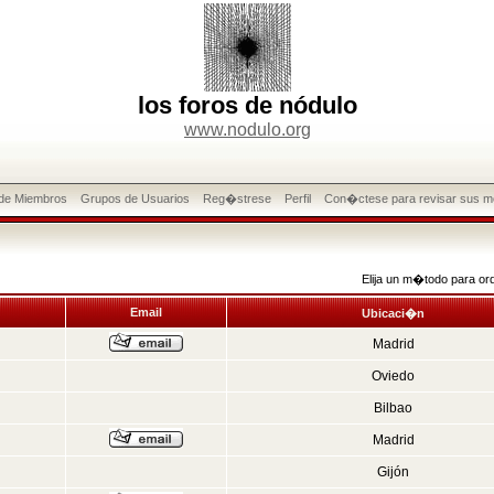
los foros de nódulo
www.nodulo.org
 de Miembros
Grupos de Usuarios
Reg�strese
Perfil
Con�ctese para revisar sus m
Elija un m�todo para or
Email
Ubicaci�n
Madrid
Oviedo
Bilbao
Madrid
Gijón