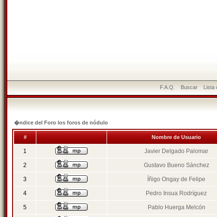
F.A.Q.
Buscar
Lista
�ndice del Foro los foros de nódulo
#
Nombre de Usuario
1
Javier Delgado Palomar
2
Gustavo Bueno Sánchez
3
Íñigo Ongay de Felipe
4
Pedro Insua Rodríguez
5
Pablo Huerga Melcón