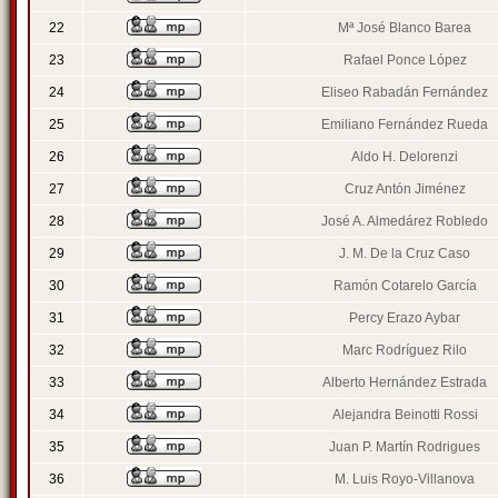
22
Mª José Blanco Barea
23
Rafael Ponce López
24
Eliseo Rabadán Fernández
25
Emiliano Fernández Rueda
26
Aldo H. Delorenzi
27
Cruz Antón Jiménez
28
José A. Almedárez Robledo
29
J. M. De la Cruz Caso
30
Ramón Cotarelo García
31
Percy Erazo Aybar
32
Marc Rodríguez Rilo
33
Alberto Hernández Estrada
34
Alejandra Beinotti Rossi
35
Juan P. Martín Rodrigues
36
M. Luis Royo-Villanova