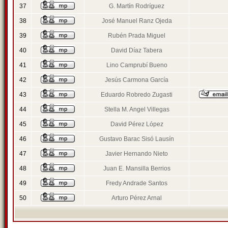
37
G. Martín Rodríguez
38
José Manuel Ranz Ojeda
39
Rubén Prada Miguel
40
David Díaz Tabera
41
Lino Camprubí Bueno
42
Jesús Carmona García
43
Eduardo Robredo Zugasti
44
Stella M. Angel Villegas
45
David Pérez López
46
Gustavo Barac Sisó Lausín
47
Javier Hernando Nieto
48
Juan E. Mansilla Berrios
49
Fredy Andrade Santos
50
Arturo Pérez Arnal