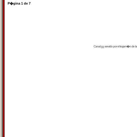
P�gina
1
de
7
Canal
rss
servido por el
trujam�n
de la