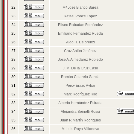
22
Mª José Blanco Barea
23
Rafael Ponce López
24
Eliseo Rabadán Fernández
25
Emiliano Fernández Rueda
26
Aldo H. Delorenzi
27
Cruz Antón Jiménez
28
José A. Almedárez Robledo
29
J. M. De la Cruz Caso
30
Ramón Cotarelo García
31
Percy Erazo Aybar
32
Marc Rodríguez Rilo
33
Alberto Hernández Estrada
34
Alejandra Beinotti Rossi
35
Juan P. Martín Rodrigues
36
M. Luis Royo-Villanova