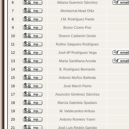
6
Atilana Guerrero Sánchez
7
Montserrat Abad Ortiz
8
J.M. Rodríguez Pardo
9
Bruno Cicero Poo
10
Sharon Calderón Gordo
11
Rufino Salguero Rodríguez
12
José Mª Rodríguez Vega
13
María Santillana Acosta
14
B. Rodríguez Bernardo
15
Antonio Muñoz Ballesta
16
José March Fierro
17
Asunción Giménez Sánchez
18
Marcia Gabriela Spadaro
19
M. Valdecantos Anfuso
20
Antonio Romero Ysern
21
José Luis Redón Garrido