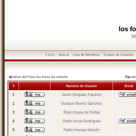
los f
w
F.A.Q.
Buscar
Lista de Miembros
Grupos de Usuarios
�ndice del Foro los foros de nódulo
Elija 
#
Nombre de Usuario
Email
1
Javier Delgado Palomar
2
Gustavo Bueno Sánchez
3
Íñigo Ongay de Felipe
4
Pedro Insua Rodríguez
5
Pablo Huerga Melcón