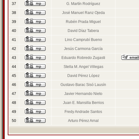
37
G. Martín Rodríguez
38
José Manuel Ranz Ojeda
39
Rubén Prada Miguel
40
David Díaz Tabera
41
Lino Camprubí Bueno
42
Jesús Carmona García
43
Eduardo Robredo Zugasti
44
Stella M. Angel Villegas
45
David Pérez López
46
Gustavo Barac Sisó Lausín
47
Javier Hernando Nieto
48
Juan E. Mansilla Berrios
49
Fredy Andrade Santos
50
Arturo Pérez Arnal