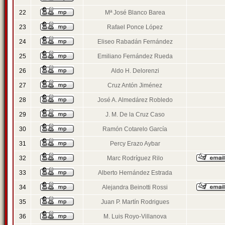
22
Mª José Blanco Barea
23
Rafael Ponce López
24
Eliseo Rabadán Fernández
25
Emiliano Fernández Rueda
26
Aldo H. Delorenzi
27
Cruz Antón Jiménez
28
José A. Almedárez Robledo
29
J. M. De la Cruz Caso
30
Ramón Cotarelo García
31
Percy Erazo Aybar
32
Marc Rodríguez Rilo
33
Alberto Hernández Estrada
34
Alejandra Beinotti Rossi
35
Juan P. Martín Rodrigues
36
M. Luis Royo-Villanova