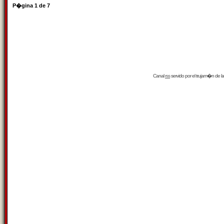
P�gina
1
de
7
Canal
rss
servido por el
trujam�n
de la