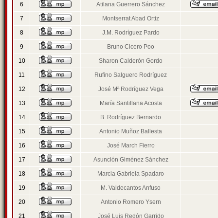
6
Atilana Guerrero Sánchez
7
Montserrat Abad Ortiz
8
J.M. Rodríguez Pardo
9
Bruno Cicero Poo
10
Sharon Calderón Gordo
11
Rufino Salguero Rodríguez
12
José Mª Rodríguez Vega
13
María Santillana Acosta
14
B. Rodríguez Bernardo
15
Antonio Muñoz Ballesta
16
José March Fierro
17
Asunción Giménez Sánchez
18
Marcia Gabriela Spadaro
19
M. Valdecantos Anfuso
20
Antonio Romero Ysern
21
José Luis Redón Garrido