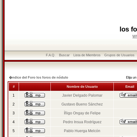
los f
w
F.A.Q.
Buscar
Lista de Miembros
Grupos de Usuarios
�ndice del Foro los foros de nódulo
Elija 
#
Nombre de Usuario
Email
1
Javier Delgado Palomar
2
Gustavo Bueno Sánchez
3
Íñigo Ongay de Felipe
4
Pedro Insua Rodríguez
5
Pablo Huerga Melcón