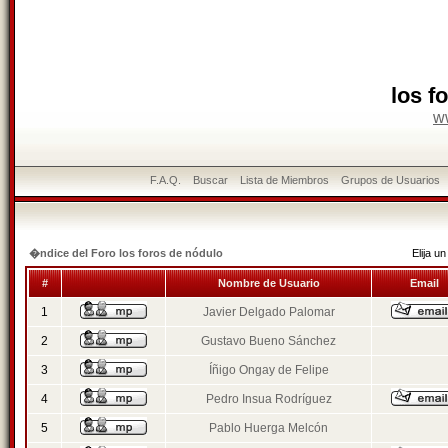
los f
w
F.A.Q.
Buscar
Lista de Miembros
Grupos de Usuarios
�ndice del Foro los foros de nódulo
Elija 
#
Nombre de Usuario
Email
1
Javier Delgado Palomar
2
Gustavo Bueno Sánchez
3
Íñigo Ongay de Felipe
4
Pedro Insua Rodríguez
5
Pablo Huerga Melcón