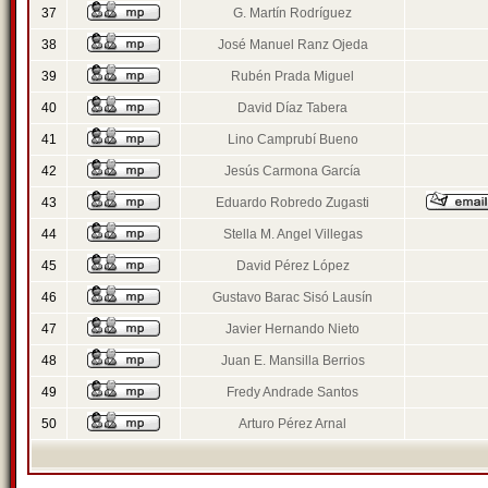
37
G. Martín Rodríguez
38
José Manuel Ranz Ojeda
39
Rubén Prada Miguel
40
David Díaz Tabera
41
Lino Camprubí Bueno
42
Jesús Carmona García
43
Eduardo Robredo Zugasti
44
Stella M. Angel Villegas
45
David Pérez López
46
Gustavo Barac Sisó Lausín
47
Javier Hernando Nieto
48
Juan E. Mansilla Berrios
49
Fredy Andrade Santos
50
Arturo Pérez Arnal