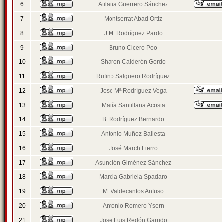
6
Atilana Guerrero Sánchez
7
Montserrat Abad Ortiz
8
J.M. Rodríguez Pardo
9
Bruno Cicero Poo
10
Sharon Calderón Gordo
11
Rufino Salguero Rodríguez
12
José Mª Rodríguez Vega
13
María Santillana Acosta
14
B. Rodríguez Bernardo
15
Antonio Muñoz Ballesta
16
José March Fierro
17
Asunción Giménez Sánchez
18
Marcia Gabriela Spadaro
19
M. Valdecantos Anfuso
20
Antonio Romero Ysern
21
José Luis Redón Garrido