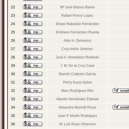
22
Mª José Blanco Barea
23
Rafael Ponce López
24
Eliseo Rabadán Fernández
25
Emiliano Fernández Rueda
26
Aldo H. Delorenzi
27
Cruz Antón Jiménez
28
José A. Almedárez Robledo
29
J. M. De la Cruz Caso
30
Ramón Cotarelo García
31
Percy Erazo Aybar
32
Marc Rodríguez Rilo
33
Alberto Hernández Estrada
34
Alejandra Beinotti Rossi
35
Juan P. Martín Rodrigues
36
M. Luis Royo-Villanova