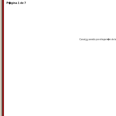
P�gina
1
de
7
Canal
rss
servido por el
trujam�n
de la