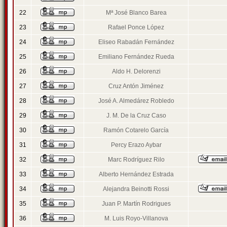
22
Mª José Blanco Barea
23
Rafael Ponce López
24
Eliseo Rabadán Fernández
25
Emiliano Fernández Rueda
26
Aldo H. Delorenzi
27
Cruz Antón Jiménez
28
José A. Almedárez Robledo
29
J. M. De la Cruz Caso
30
Ramón Cotarelo García
31
Percy Erazo Aybar
32
Marc Rodríguez Rilo
33
Alberto Hernández Estrada
34
Alejandra Beinotti Rossi
35
Juan P. Martín Rodrigues
36
M. Luis Royo-Villanova