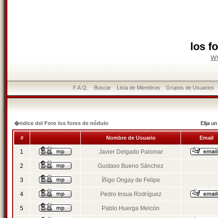
los f
w
F.A.Q.
Buscar
Lista de Miembros
Grupos de Usuarios
�ndice del Foro los foros de nódulo
Elija 
#
Nombre de Usuario
Email
1
Javier Delgado Palomar
2
Gustavo Bueno Sánchez
3
Íñigo Ongay de Felipe
4
Pedro Insua Rodríguez
5
Pablo Huerga Melcón