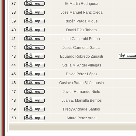
37
G. Martín Rodríguez
38
José Manuel Ranz Ojeda
39
Rubén Prada Miguel
40
David Díaz Tabera
41
Lino Camprubí Bueno
42
Jesús Carmona García
43
Eduardo Robredo Zugasti
44
Stella M. Angel Villegas
45
David Pérez López
46
Gustavo Barac Sisó Lausín
47
Javier Hernando Nieto
48
Juan E. Mansilla Berrios
49
Fredy Andrade Santos
50
Arturo Pérez Arnal