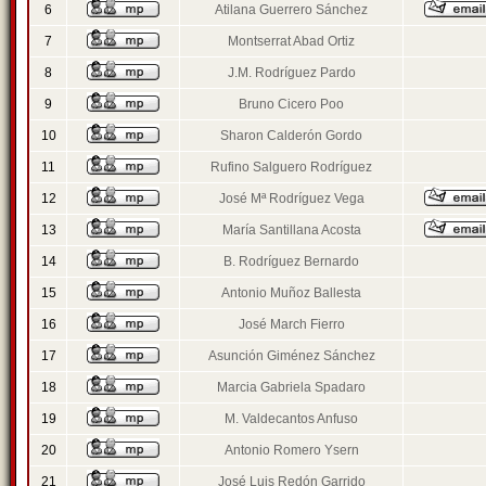
6
Atilana Guerrero Sánchez
7
Montserrat Abad Ortiz
8
J.M. Rodríguez Pardo
9
Bruno Cicero Poo
10
Sharon Calderón Gordo
11
Rufino Salguero Rodríguez
12
José Mª Rodríguez Vega
13
María Santillana Acosta
14
B. Rodríguez Bernardo
15
Antonio Muñoz Ballesta
16
José March Fierro
17
Asunción Giménez Sánchez
18
Marcia Gabriela Spadaro
19
M. Valdecantos Anfuso
20
Antonio Romero Ysern
21
José Luis Redón Garrido