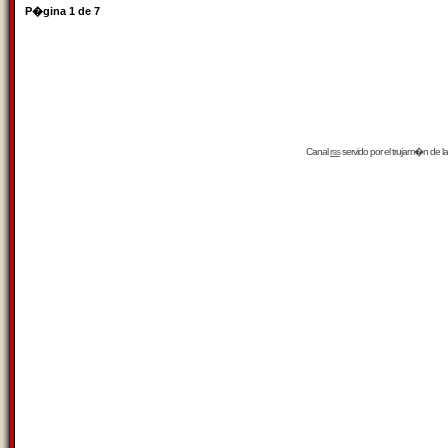
P�gina
1
de
7
Canal
rss
servido por el
trujam�n
de la