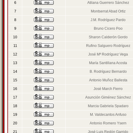
6
Atilana Guerrero Sánchez
7
Montserrat Abad Ortiz
8
J.M. Rodríguez Pardo
9
Bruno Cicero Poo
10
Sharon Calderón Gordo
11
Rufino Salguero Rodríguez
12
José Mª Rodríguez Vega
13
María Santillana Acosta
14
B. Rodríguez Bernardo
15
Antonio Muñoz Ballesta
16
José March Fierro
17
Asunción Giménez Sánchez
18
Marcia Gabriela Spadaro
19
M. Valdecantos Anfuso
20
Antonio Romero Ysern
21
José Luis Redón Garrido