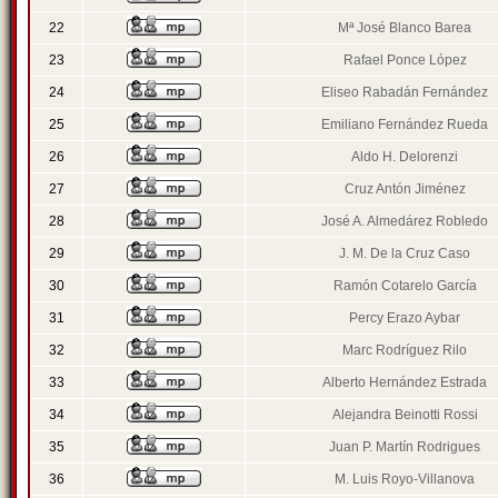
22
Mª José Blanco Barea
23
Rafael Ponce López
24
Eliseo Rabadán Fernández
25
Emiliano Fernández Rueda
26
Aldo H. Delorenzi
27
Cruz Antón Jiménez
28
José A. Almedárez Robledo
29
J. M. De la Cruz Caso
30
Ramón Cotarelo García
31
Percy Erazo Aybar
32
Marc Rodríguez Rilo
33
Alberto Hernández Estrada
34
Alejandra Beinotti Rossi
35
Juan P. Martín Rodrigues
36
M. Luis Royo-Villanova