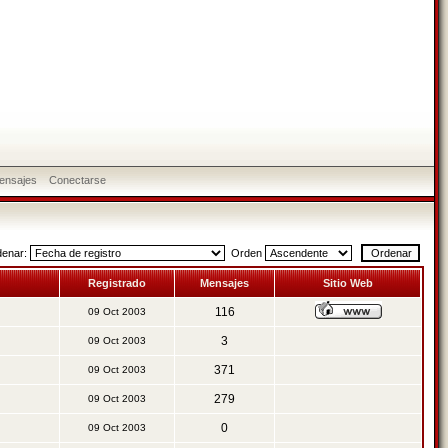
ensajes
Conectarse
denar:
Orden
Registrado
Mensajes
Sitio Web
116
09 Oct 2003
3
09 Oct 2003
371
09 Oct 2003
279
09 Oct 2003
0
09 Oct 2003