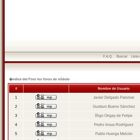
F.A.Q.
Buscar
Lista
�ndice del Foro los foros de nódulo
#
Nombre de Usuario
1
Javier Delgado Palomar
2
Gustavo Bueno Sánchez
3
Íñigo Ongay de Felipe
4
Pedro Insua Rodríguez
5
Pablo Huerga Melcón