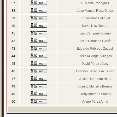
37
G. Martín Rodríguez
38
José Manuel Ranz Ojeda
39
Rubén Prada Miguel
40
David Díaz Tabera
41
Lino Camprubí Bueno
42
Jesús Carmona García
43
Eduardo Robredo Zugasti
44
Stella M. Angel Villegas
45
David Pérez López
46
Gustavo Barac Sisó Lausín
47
Javier Hernando Nieto
48
Juan E. Mansilla Berrios
49
Fredy Andrade Santos
50
Arturo Pérez Arnal