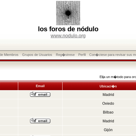
los foros de nódulo
www.nodulo.org
 de Miembros
Grupos de Usuarios
Reg�strese
Perfil
Con�ctese para revisar sus m
Elija un m�todo para or
Email
Ubicaci�n
Madrid
Oviedo
Bilbao
Madrid
Gijón