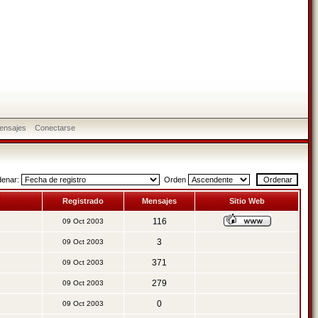
ensajes
Conectarse
denar:
Orden
Registrado
Mensajes
Sitio Web
116
09 Oct 2003
3
09 Oct 2003
371
09 Oct 2003
279
09 Oct 2003
0
09 Oct 2003