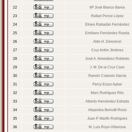
22
Mª José Blanco Barea
23
Rafael Ponce López
24
Eliseo Rabadán Fernández
25
Emiliano Fernández Rueda
26
Aldo H. Delorenzi
27
Cruz Antón Jiménez
28
José A. Almedárez Robledo
29
J. M. De la Cruz Caso
30
Ramón Cotarelo García
31
Percy Erazo Aybar
32
Marc Rodríguez Rilo
33
Alberto Hernández Estrada
34
Alejandra Beinotti Rossi
35
Juan P. Martín Rodrigues
36
M. Luis Royo-Villanova