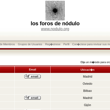
los foros de nódulo
www.nodulo.org
 de Miembros
Grupos de Usuarios
Reg�strese
Perfil
Con�ctese para revisar sus m
Elija un m�todo para or
Email
Ubicaci�n
Madrid
Oviedo
Bilbao
Madrid
Gijón