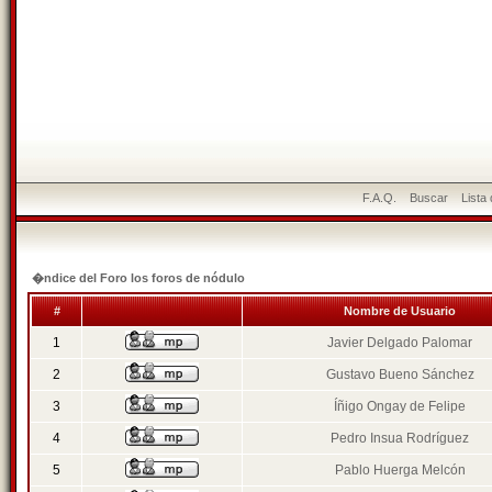
F.A.Q.
Buscar
Lista
�ndice del Foro los foros de nódulo
#
Nombre de Usuario
1
Javier Delgado Palomar
2
Gustavo Bueno Sánchez
3
Íñigo Ongay de Felipe
4
Pedro Insua Rodríguez
5
Pablo Huerga Melcón