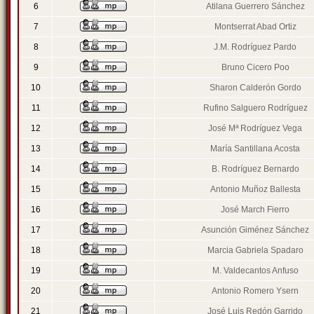
6
Atilana Guerrero Sánchez
7
Montserrat Abad Ortiz
8
J.M. Rodríguez Pardo
9
Bruno Cicero Poo
10
Sharon Calderón Gordo
11
Rufino Salguero Rodríguez
12
José Mª Rodríguez Vega
13
María Santillana Acosta
14
B. Rodríguez Bernardo
15
Antonio Muñoz Ballesta
16
José March Fierro
17
Asunción Giménez Sánchez
18
Marcia Gabriela Spadaro
19
M. Valdecantos Anfuso
20
Antonio Romero Ysern
21
José Luis Redón Garrido