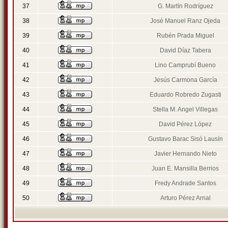
37
G. Martín Rodríguez
38
José Manuel Ranz Ojeda
39
Rubén Prada Miguel
40
David Díaz Tabera
41
Lino Camprubí Bueno
42
Jesús Carmona García
43
Eduardo Robredo Zugasti
44
Stella M. Angel Villegas
45
David Pérez López
46
Gustavo Barac Sisó Lausín
47
Javier Hernando Nieto
48
Juan E. Mansilla Berrios
49
Fredy Andrade Santos
50
Arturo Pérez Arnal