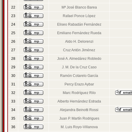
22
Mª José Blanco Barea
23
Rafael Ponce López
24
Eliseo Rabadán Fernández
25
Emiliano Fernández Rueda
26
Aldo H. Delorenzi
27
Cruz Antón Jiménez
28
José A. Almedárez Robledo
29
J. M. De la Cruz Caso
30
Ramón Cotarelo García
31
Percy Erazo Aybar
32
Marc Rodríguez Rilo
33
Alberto Hernández Estrada
34
Alejandra Beinotti Rossi
35
Juan P. Martín Rodrigues
36
M. Luis Royo-Villanova