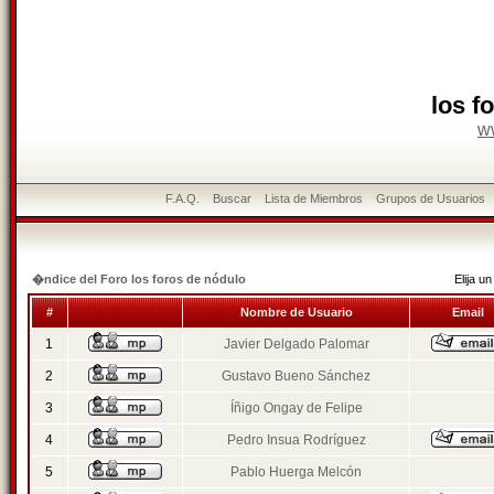
los f
w
F.A.Q.
Buscar
Lista de Miembros
Grupos de Usuarios
�ndice del Foro los foros de nódulo
Elija 
#
Nombre de Usuario
Email
1
Javier Delgado Palomar
2
Gustavo Bueno Sánchez
3
Íñigo Ongay de Felipe
4
Pedro Insua Rodríguez
5
Pablo Huerga Melcón