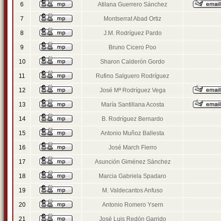
6
Atilana Guerrero Sánchez
7
Montserrat Abad Ortiz
8
J.M. Rodríguez Pardo
9
Bruno Cicero Poo
10
Sharon Calderón Gordo
11
Rufino Salguero Rodríguez
12
José Mª Rodríguez Vega
13
María Santillana Acosta
14
B. Rodríguez Bernardo
15
Antonio Muñoz Ballesta
16
José March Fierro
17
Asunción Giménez Sánchez
18
Marcia Gabriela Spadaro
19
M. Valdecantos Anfuso
20
Antonio Romero Ysern
21
José Luis Redón Garrido