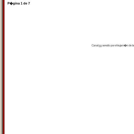
P�gina
1
de
7
Canal
rss
servido por el
trujam�n
de la