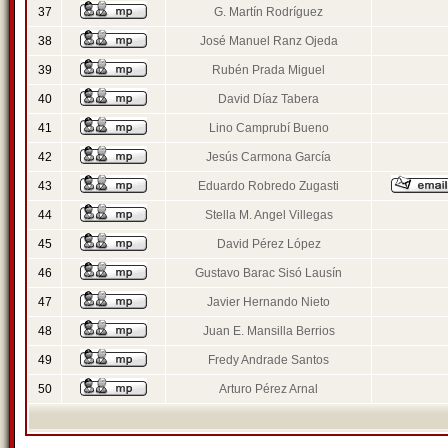
37
G. Martín Rodríguez
38
José Manuel Ranz Ojeda
39
Rubén Prada Miguel
40
David Díaz Tabera
41
Lino Camprubí Bueno
42
Jesús Carmona García
43
Eduardo Robredo Zugasti
44
Stella M. Angel Villegas
45
David Pérez López
46
Gustavo Barac Sisó Lausín
47
Javier Hernando Nieto
48
Juan E. Mansilla Berrios
49
Fredy Andrade Santos
50
Arturo Pérez Arnal