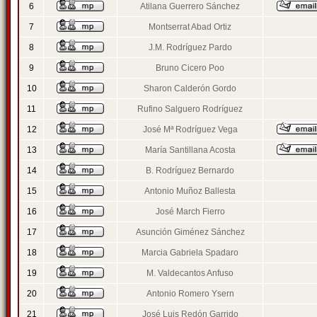
6
Atilana Guerrero Sánchez
7
Montserrat Abad Ortiz
8
J.M. Rodríguez Pardo
9
Bruno Cicero Poo
10
Sharon Calderón Gordo
11
Rufino Salguero Rodríguez
12
José Mª Rodríguez Vega
13
María Santillana Acosta
14
B. Rodríguez Bernardo
15
Antonio Muñoz Ballesta
16
José March Fierro
17
Asunción Giménez Sánchez
18
Marcia Gabriela Spadaro
19
M. Valdecantos Anfuso
20
Antonio Romero Ysern
21
José Luis Redón Garrido