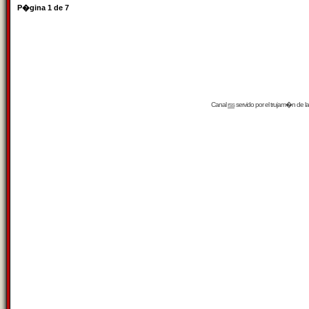
P�gina
1
de
7
Canal
rss
servido por el
trujam�n
de la