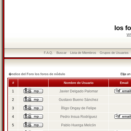
los f
w
F.A.Q.
Buscar
Lista de Miembros
Grupos de Usuarios
�ndice del Foro los foros de nódulo
Elija 
#
Nombre de Usuario
Email
1
Javier Delgado Palomar
2
Gustavo Bueno Sánchez
3
Íñigo Ongay de Felipe
4
Pedro Insua Rodríguez
5
Pablo Huerga Melcón