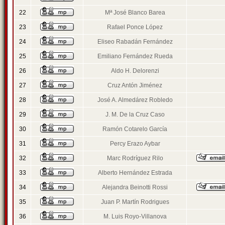
22
Mª José Blanco Barea
23
Rafael Ponce López
24
Eliseo Rabadán Fernández
25
Emiliano Fernández Rueda
26
Aldo H. Delorenzi
27
Cruz Antón Jiménez
28
José A. Almedárez Robledo
29
J. M. De la Cruz Caso
30
Ramón Cotarelo García
31
Percy Erazo Aybar
32
Marc Rodríguez Rilo
33
Alberto Hernández Estrada
34
Alejandra Beinotti Rossi
35
Juan P. Martín Rodrigues
36
M. Luis Royo-Villanova