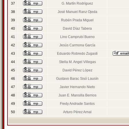
37
G. Martín Rodríguez
38
José Manuel Ranz Ojeda
39
Rubén Prada Miguel
40
David Díaz Tabera
41
Lino Camprubí Bueno
42
Jesús Carmona García
43
Eduardo Robredo Zugasti
44
Stella M. Angel Villegas
45
David Pérez López
46
Gustavo Barac Sisó Lausín
47
Javier Hernando Nieto
48
Juan E. Mansilla Berrios
49
Fredy Andrade Santos
50
Arturo Pérez Arnal