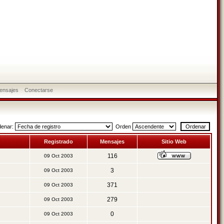
ensajes
Conectarse
denar:
Orden
Registrado
Mensajes
Sitio Web
116
09 Oct 2003
3
09 Oct 2003
371
09 Oct 2003
279
09 Oct 2003
0
09 Oct 2003