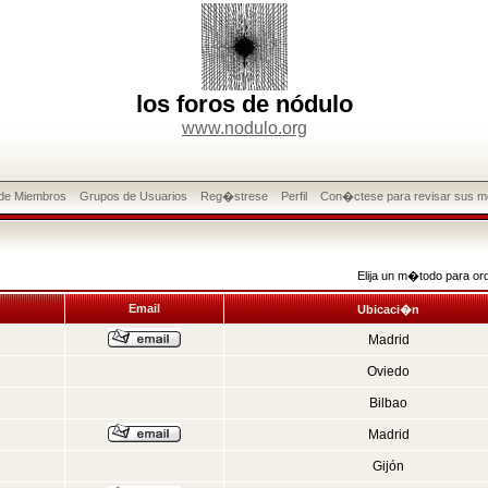
los foros de nódulo
www.nodulo.org
 de Miembros
Grupos de Usuarios
Reg�strese
Perfil
Con�ctese para revisar sus m
Elija un m�todo para or
Email
Ubicaci�n
Madrid
Oviedo
Bilbao
Madrid
Gijón