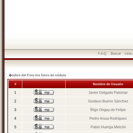
F.A.Q.
Buscar
Lista
�ndice del Foro los foros de nódulo
#
Nombre de Usuario
1
Javier Delgado Palomar
2
Gustavo Bueno Sánchez
3
Íñigo Ongay de Felipe
4
Pedro Insua Rodríguez
5
Pablo Huerga Melcón