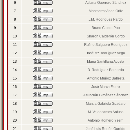
6
Atilana Guerrero Sánchez
7
Montserrat Abad Ortiz
8
J.M. Rodríguez Pardo
9
Bruno Cicero Poo
10
Sharon Calderón Gordo
11
Rufino Salguero Rodríguez
12
José Mª Rodríguez Vega
13
María Santillana Acosta
14
B. Rodríguez Bernardo
15
Antonio Muñoz Ballesta
16
José March Fierro
17
Asunción Giménez Sánchez
18
Marcia Gabriela Spadaro
19
M. Valdecantos Anfuso
20
Antonio Romero Ysern
21
José Luis Redón Garrido