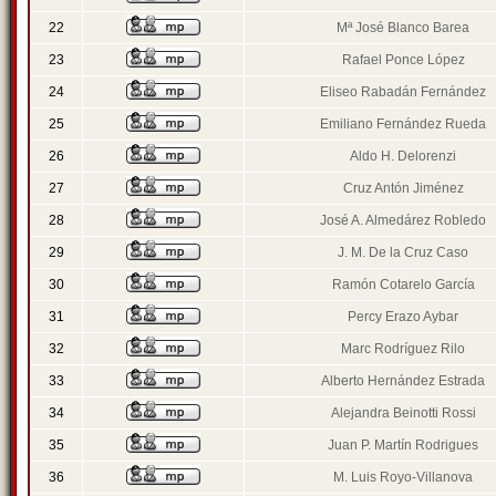
22
Mª José Blanco Barea
23
Rafael Ponce López
24
Eliseo Rabadán Fernández
25
Emiliano Fernández Rueda
26
Aldo H. Delorenzi
27
Cruz Antón Jiménez
28
José A. Almedárez Robledo
29
J. M. De la Cruz Caso
30
Ramón Cotarelo García
31
Percy Erazo Aybar
32
Marc Rodríguez Rilo
33
Alberto Hernández Estrada
34
Alejandra Beinotti Rossi
35
Juan P. Martín Rodrigues
36
M. Luis Royo-Villanova