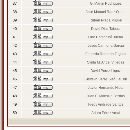
37
G. Martín Rodríguez
38
José Manuel Ranz Ojeda
39
Rubén Prada Miguel
40
David Díaz Tabera
41
Lino Camprubí Bueno
42
Jesús Carmona García
43
Eduardo Robredo Zugasti
44
Stella M. Angel Villegas
45
David Pérez López
46
Gustavo Barac Sisó Lausín
47
Javier Hernando Nieto
48
Juan E. Mansilla Berrios
49
Fredy Andrade Santos
50
Arturo Pérez Arnal