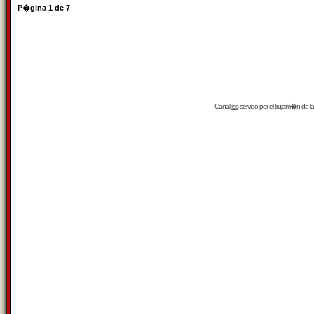
P�gina
1
de
7
Canal
rss
servido por el
trujam�n
de la