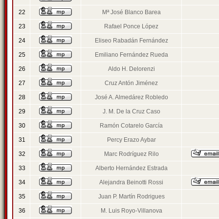
22
Mª José Blanco Barea
23
Rafael Ponce López
24
Eliseo Rabadán Fernández
25
Emiliano Fernández Rueda
26
Aldo H. Delorenzi
27
Cruz Antón Jiménez
28
José A. Almedárez Robledo
29
J. M. De la Cruz Caso
30
Ramón Cotarelo García
31
Percy Erazo Aybar
32
Marc Rodríguez Rilo
33
Alberto Hernández Estrada
34
Alejandra Beinotti Rossi
35
Juan P. Martín Rodrigues
36
M. Luis Royo-Villanova