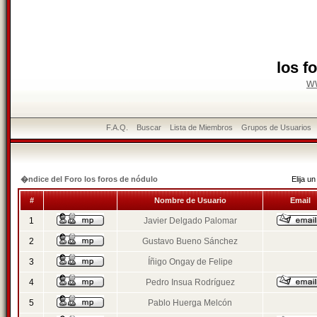
los f
w
F.A.Q.
Buscar
Lista de Miembros
Grupos de Usuarios
�ndice del Foro los foros de nódulo
Elija 
#
Nombre de Usuario
Email
1
Javier Delgado Palomar
2
Gustavo Bueno Sánchez
3
Íñigo Ongay de Felipe
4
Pedro Insua Rodríguez
5
Pablo Huerga Melcón