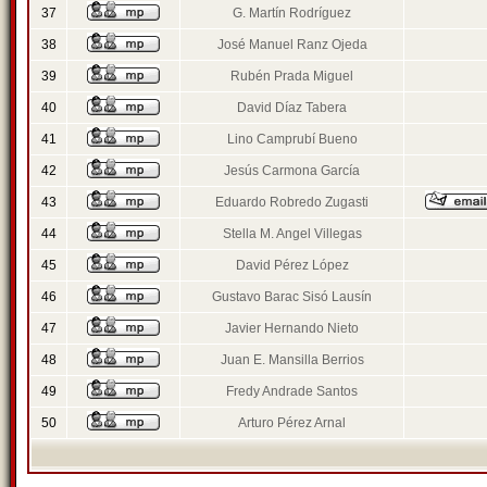
37
G. Martín Rodríguez
38
José Manuel Ranz Ojeda
39
Rubén Prada Miguel
40
David Díaz Tabera
41
Lino Camprubí Bueno
42
Jesús Carmona García
43
Eduardo Robredo Zugasti
44
Stella M. Angel Villegas
45
David Pérez López
46
Gustavo Barac Sisó Lausín
47
Javier Hernando Nieto
48
Juan E. Mansilla Berrios
49
Fredy Andrade Santos
50
Arturo Pérez Arnal