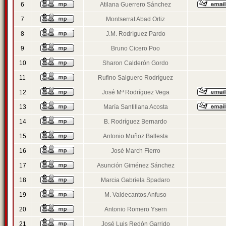
6
Atilana Guerrero Sánchez
7
Montserrat Abad Ortiz
8
J.M. Rodríguez Pardo
9
Bruno Cicero Poo
10
Sharon Calderón Gordo
11
Rufino Salguero Rodríguez
12
José Mª Rodríguez Vega
13
María Santillana Acosta
14
B. Rodríguez Bernardo
15
Antonio Muñoz Ballesta
16
José March Fierro
17
Asunción Giménez Sánchez
18
Marcia Gabriela Spadaro
19
M. Valdecantos Anfuso
20
Antonio Romero Ysern
21
José Luis Redón Garrido