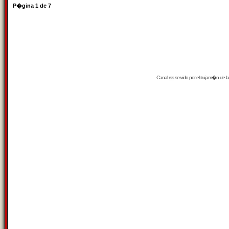
P�gina
1
de
7
Canal
rss
servido por el
trujam�n
de la