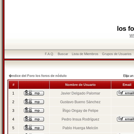
los f
w
F.A.Q.
Buscar
Lista de Miembros
Grupos de Usuarios
�ndice del Foro los foros de nódulo
Elija 
#
Nombre de Usuario
Email
1
Javier Delgado Palomar
2
Gustavo Bueno Sánchez
3
Íñigo Ongay de Felipe
4
Pedro Insua Rodríguez
5
Pablo Huerga Melcón