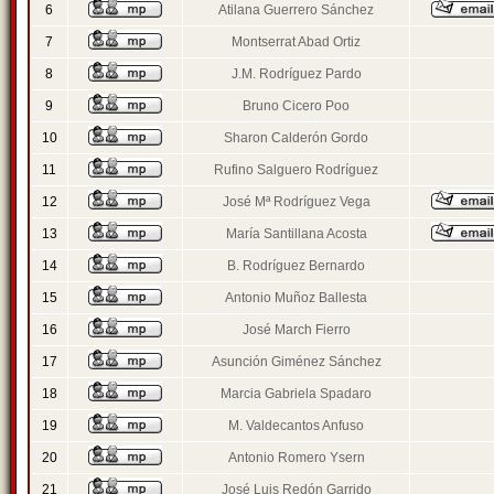
6
Atilana Guerrero Sánchez
7
Montserrat Abad Ortiz
8
J.M. Rodríguez Pardo
9
Bruno Cicero Poo
10
Sharon Calderón Gordo
11
Rufino Salguero Rodríguez
12
José Mª Rodríguez Vega
13
María Santillana Acosta
14
B. Rodríguez Bernardo
15
Antonio Muñoz Ballesta
16
José March Fierro
17
Asunción Giménez Sánchez
18
Marcia Gabriela Spadaro
19
M. Valdecantos Anfuso
20
Antonio Romero Ysern
21
José Luis Redón Garrido