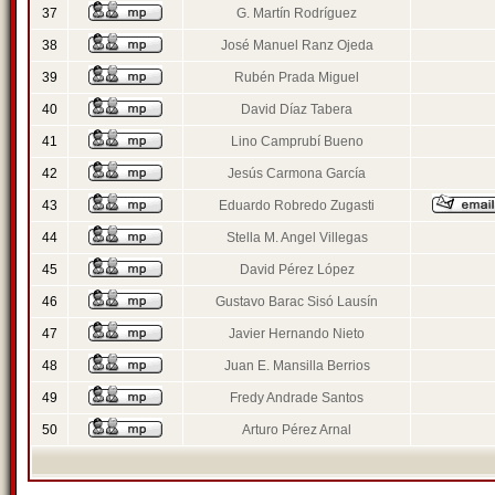
37
G. Martín Rodríguez
38
José Manuel Ranz Ojeda
39
Rubén Prada Miguel
40
David Díaz Tabera
41
Lino Camprubí Bueno
42
Jesús Carmona García
43
Eduardo Robredo Zugasti
44
Stella M. Angel Villegas
45
David Pérez López
46
Gustavo Barac Sisó Lausín
47
Javier Hernando Nieto
48
Juan E. Mansilla Berrios
49
Fredy Andrade Santos
50
Arturo Pérez Arnal