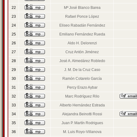
22
Mª José Blanco Barea
23
Rafael Ponce López
24
Eliseo Rabadán Fernández
25
Emiliano Fernández Rueda
26
Aldo H. Delorenzi
27
Cruz Antón Jiménez
28
José A. Almedárez Robledo
29
J. M. De la Cruz Caso
30
Ramón Cotarelo García
31
Percy Erazo Aybar
32
Marc Rodríguez Rilo
33
Alberto Hernández Estrada
34
Alejandra Beinotti Rossi
35
Juan P. Martín Rodrigues
36
M. Luis Royo-Villanova