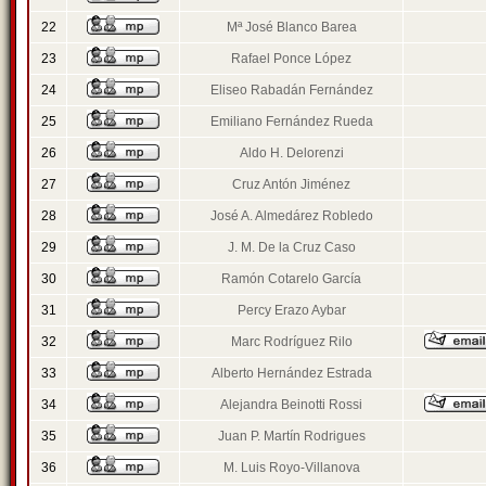
22
Mª José Blanco Barea
23
Rafael Ponce López
24
Eliseo Rabadán Fernández
25
Emiliano Fernández Rueda
26
Aldo H. Delorenzi
27
Cruz Antón Jiménez
28
José A. Almedárez Robledo
29
J. M. De la Cruz Caso
30
Ramón Cotarelo García
31
Percy Erazo Aybar
32
Marc Rodríguez Rilo
33
Alberto Hernández Estrada
34
Alejandra Beinotti Rossi
35
Juan P. Martín Rodrigues
36
M. Luis Royo-Villanova