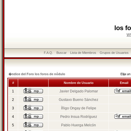
los f
w
F.A.Q.
Buscar
Lista de Miembros
Grupos de Usuarios
�ndice del Foro los foros de nódulo
Elija 
#
Nombre de Usuario
Email
1
Javier Delgado Palomar
2
Gustavo Bueno Sánchez
3
Íñigo Ongay de Felipe
4
Pedro Insua Rodríguez
5
Pablo Huerga Melcón