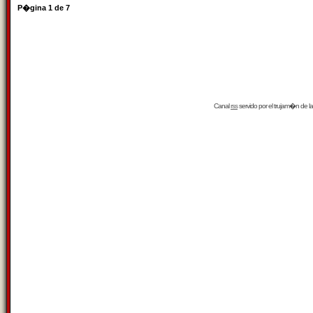
P�gina
1
de
7
Canal
rss
servido por el
trujam�n
de la