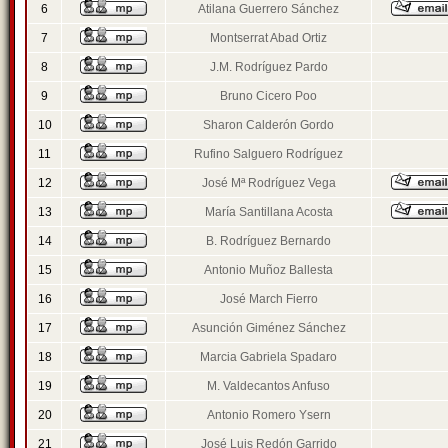
6
Atilana Guerrero Sánchez
7
Montserrat Abad Ortiz
8
J.M. Rodríguez Pardo
9
Bruno Cicero Poo
10
Sharon Calderón Gordo
11
Rufino Salguero Rodríguez
12
José Mª Rodríguez Vega
13
María Santillana Acosta
14
B. Rodríguez Bernardo
15
Antonio Muñoz Ballesta
16
José March Fierro
17
Asunción Giménez Sánchez
18
Marcia Gabriela Spadaro
19
M. Valdecantos Anfuso
20
Antonio Romero Ysern
21
José Luis Redón Garrido