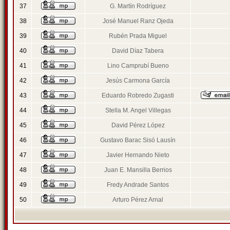
37
G. Martín Rodríguez
38
José Manuel Ranz Ojeda
39
Rubén Prada Miguel
40
David Díaz Tabera
41
Lino Camprubí Bueno
42
Jesús Carmona García
43
Eduardo Robredo Zugasti
44
Stella M. Angel Villegas
45
David Pérez López
46
Gustavo Barac Sisó Lausín
47
Javier Hernando Nieto
48
Juan E. Mansilla Berrios
49
Fredy Andrade Santos
50
Arturo Pérez Arnal