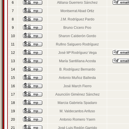
6
Atilana Guerrero Sánchez
7
Montserrat Abad Ortiz
8
J.M. Rodríguez Pardo
9
Bruno Cicero Poo
10
Sharon Calderón Gordo
11
Rufino Salguero Rodríguez
12
José Mª Rodríguez Vega
13
María Santillana Acosta
14
B. Rodríguez Bernardo
15
Antonio Muñoz Ballesta
16
José March Fierro
17
Asunción Giménez Sánchez
18
Marcia Gabriela Spadaro
19
M. Valdecantos Anfuso
20
Antonio Romero Ysern
21
José Luis Redón Garrido