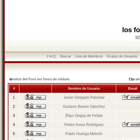
los f
w
F.A.Q.
Buscar
Lista de Miembros
Grupos de Usuarios
�ndice del Foro los foros de nódulo
Elija 
#
Nombre de Usuario
Email
1
Javier Delgado Palomar
2
Gustavo Bueno Sánchez
3
Íñigo Ongay de Felipe
4
Pedro Insua Rodríguez
5
Pablo Huerga Melcón