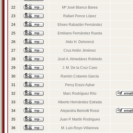
22
Mª José Blanco Barea
23
Rafael Ponce López
24
Eliseo Rabadán Fernández
25
Emiliano Fernández Rueda
26
Aldo H. Delorenzi
27
Cruz Antón Jiménez
28
José A. Almedárez Robledo
29
J. M. De la Cruz Caso
30
Ramón Cotarelo García
31
Percy Erazo Aybar
32
Marc Rodríguez Rilo
33
Alberto Hernández Estrada
34
Alejandra Beinotti Rossi
35
Juan P. Martín Rodrigues
36
M. Luis Royo-Villanova