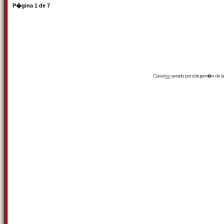
P�gina
1
de
7
Canal
rss
servido por el
trujam�n
de la