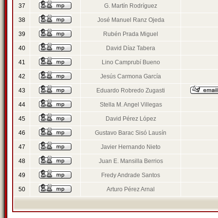
37
G. Martín Rodríguez
38
José Manuel Ranz Ojeda
39
Rubén Prada Miguel
40
David Díaz Tabera
41
Lino Camprubí Bueno
42
Jesús Carmona García
43
Eduardo Robredo Zugasti
44
Stella M. Angel Villegas
45
David Pérez López
46
Gustavo Barac Sisó Lausín
47
Javier Hernando Nieto
48
Juan E. Mansilla Berrios
49
Fredy Andrade Santos
50
Arturo Pérez Arnal