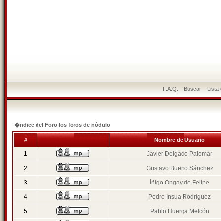
F.A.Q.
Buscar
Lista
�ndice del Foro los foros de nódulo
#
Nombre de Usuario
1
Javier Delgado Palomar
2
Gustavo Bueno Sánchez
3
Íñigo Ongay de Felipe
4
Pedro Insua Rodríguez
5
Pablo Huerga Melcón