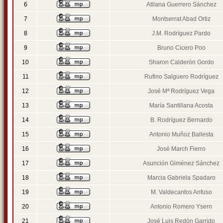
6
Atilana Guerrero Sánchez
7
Montserrat Abad Ortiz
8
J.M. Rodríguez Pardo
9
Bruno Cicero Poo
10
Sharon Calderón Gordo
11
Rufino Salguero Rodríguez
12
José Mª Rodríguez Vega
13
María Santillana Acosta
14
B. Rodríguez Bernardo
15
Antonio Muñoz Ballesta
16
José March Fierro
17
Asunción Giménez Sánchez
18
Marcia Gabriela Spadaro
19
M. Valdecantos Anfuso
20
Antonio Romero Ysern
21
José Luis Redón Garrido