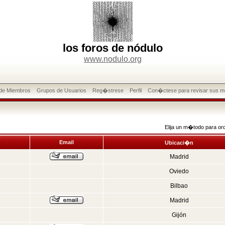
los foros de nódulo
www.nodulo.org
 de Miembros
Grupos de Usuarios
Reg�strese
Perfil
Con�ctese para revisar sus m
Elija un m�todo para or
Email
Ubicaci�n
Madrid
Oviedo
Bilbao
Madrid
Gijón