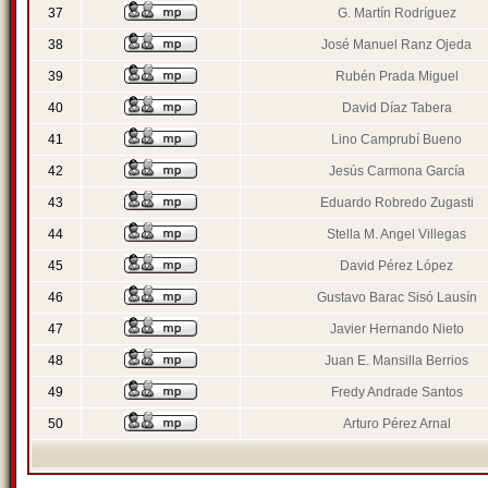
37
G. Martín Rodríguez
38
José Manuel Ranz Ojeda
39
Rubén Prada Miguel
40
David Díaz Tabera
41
Lino Camprubí Bueno
42
Jesús Carmona García
43
Eduardo Robredo Zugasti
44
Stella M. Angel Villegas
45
David Pérez López
46
Gustavo Barac Sisó Lausín
47
Javier Hernando Nieto
48
Juan E. Mansilla Berrios
49
Fredy Andrade Santos
50
Arturo Pérez Arnal