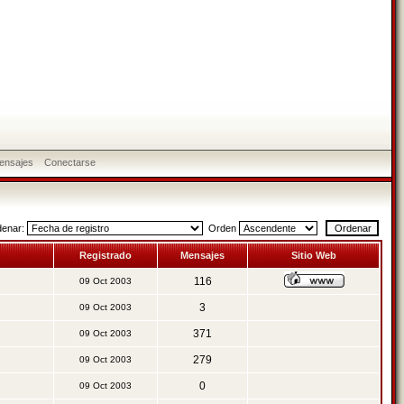
ensajes
Conectarse
denar:
Orden
Registrado
Mensajes
Sitio Web
116
09 Oct 2003
3
09 Oct 2003
371
09 Oct 2003
279
09 Oct 2003
0
09 Oct 2003