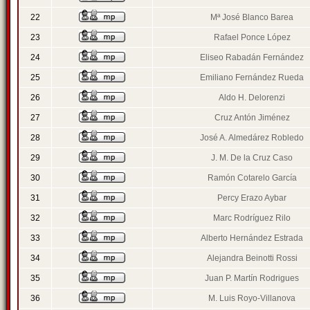
22
Mª José Blanco Barea
23
Rafael Ponce López
24
Eliseo Rabadán Fernández
25
Emiliano Fernández Rueda
26
Aldo H. Delorenzi
27
Cruz Antón Jiménez
28
José A. Almedárez Robledo
29
J. M. De la Cruz Caso
30
Ramón Cotarelo García
31
Percy Erazo Aybar
32
Marc Rodríguez Rilo
33
Alberto Hernández Estrada
34
Alejandra Beinotti Rossi
35
Juan P. Martín Rodrigues
36
M. Luis Royo-Villanova