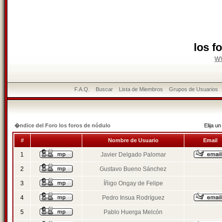
los f
w
F.A.Q.
Buscar
Lista de Miembros
Grupos de Usuarios
�ndice del Foro los foros de nódulo
Elija 
#
Nombre de Usuario
Email
1
Javier Delgado Palomar
2
Gustavo Bueno Sánchez
3
Íñigo Ongay de Felipe
4
Pedro Insua Rodríguez
5
Pablo Huerga Melcón