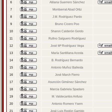
6
Atilana Guerrero Sánchez
7
Montserrat Abad Ortiz
8
J.M. Rodríguez Pardo
9
Bruno Cicero Poo
10
Sharon Calderón Gordo
11
Rufino Salguero Rodríguez
12
José Mª Rodríguez Vega
13
María Santillana Acosta
14
B. Rodríguez Bernardo
15
Antonio Muñoz Ballesta
16
José March Fierro
17
Asunción Giménez Sánchez
18
Marcia Gabriela Spadaro
19
M. Valdecantos Anfuso
20
Antonio Romero Ysern
21
José Luis Redón Garrido