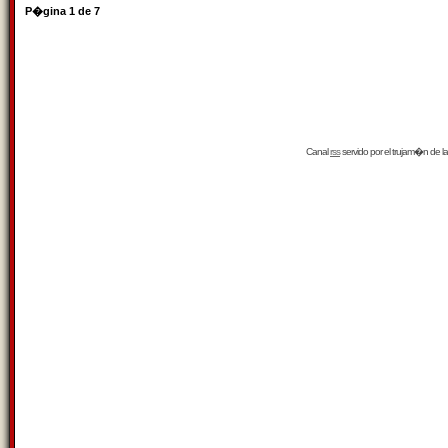
P�gina
1
de
7
Canal
rss
servido por el
trujam�n
de la