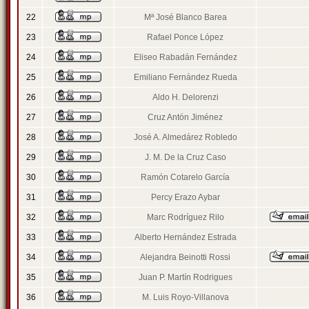
22
Mª José Blanco Barea
23
Rafael Ponce López
24
Eliseo Rabadán Fernández
25
Emiliano Fernández Rueda
26
Aldo H. Delorenzi
27
Cruz Antón Jiménez
28
José A. Almedárez Robledo
29
J. M. De la Cruz Caso
30
Ramón Cotarelo García
31
Percy Erazo Aybar
32
Marc Rodríguez Rilo
33
Alberto Hernández Estrada
34
Alejandra Beinotti Rossi
35
Juan P. Martín Rodrigues
36
M. Luis Royo-Villanova