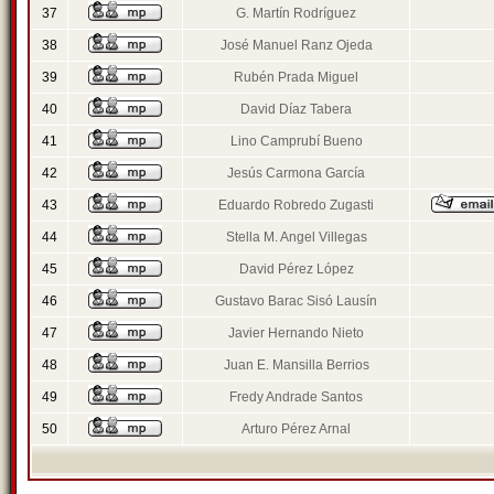
37
G. Martín Rodríguez
38
José Manuel Ranz Ojeda
39
Rubén Prada Miguel
40
David Díaz Tabera
41
Lino Camprubí Bueno
42
Jesús Carmona García
43
Eduardo Robredo Zugasti
44
Stella M. Angel Villegas
45
David Pérez López
46
Gustavo Barac Sisó Lausín
47
Javier Hernando Nieto
48
Juan E. Mansilla Berrios
49
Fredy Andrade Santos
50
Arturo Pérez Arnal