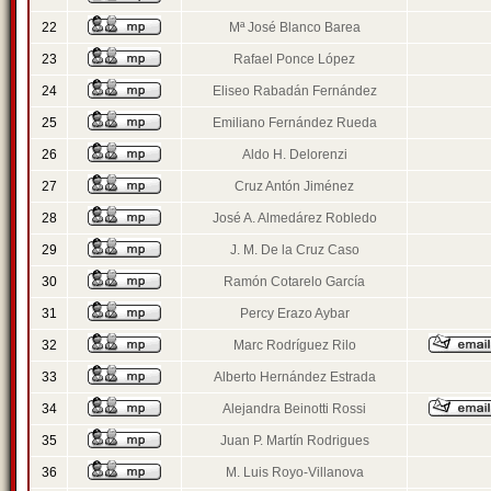
22
Mª José Blanco Barea
23
Rafael Ponce López
24
Eliseo Rabadán Fernández
25
Emiliano Fernández Rueda
26
Aldo H. Delorenzi
27
Cruz Antón Jiménez
28
José A. Almedárez Robledo
29
J. M. De la Cruz Caso
30
Ramón Cotarelo García
31
Percy Erazo Aybar
32
Marc Rodríguez Rilo
33
Alberto Hernández Estrada
34
Alejandra Beinotti Rossi
35
Juan P. Martín Rodrigues
36
M. Luis Royo-Villanova