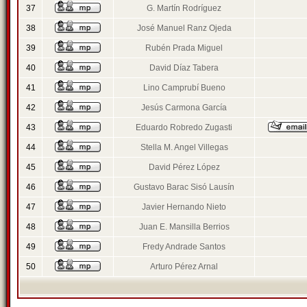
37
G. Martín Rodríguez
38
José Manuel Ranz Ojeda
39
Rubén Prada Miguel
40
David Díaz Tabera
41
Lino Camprubí Bueno
42
Jesús Carmona García
43
Eduardo Robredo Zugasti
44
Stella M. Angel Villegas
45
David Pérez López
46
Gustavo Barac Sisó Lausín
47
Javier Hernando Nieto
48
Juan E. Mansilla Berrios
49
Fredy Andrade Santos
50
Arturo Pérez Arnal