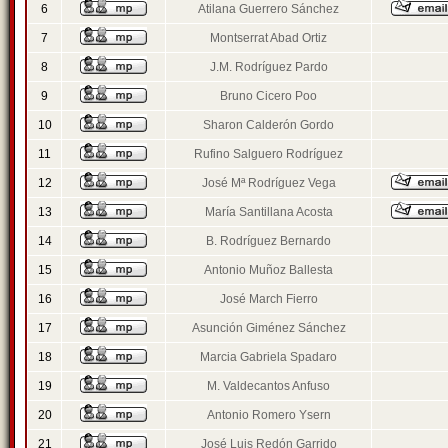
6
Atilana Guerrero Sánchez
7
Montserrat Abad Ortiz
8
J.M. Rodríguez Pardo
9
Bruno Cicero Poo
10
Sharon Calderón Gordo
11
Rufino Salguero Rodríguez
12
José Mª Rodríguez Vega
13
María Santillana Acosta
14
B. Rodríguez Bernardo
15
Antonio Muñoz Ballesta
16
José March Fierro
17
Asunción Giménez Sánchez
18
Marcia Gabriela Spadaro
19
M. Valdecantos Anfuso
20
Antonio Romero Ysern
21
José Luis Redón Garrido