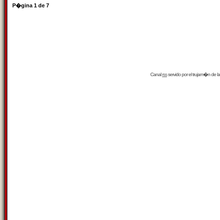
P�gina
1
de
7
Canal
rss
servido por el
trujam�n
de la