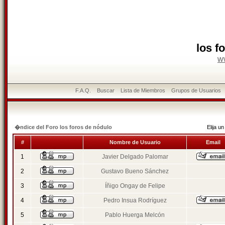
los f
w
F.A.Q.
Buscar
Lista de Miembros
Grupos de Usuarios
�ndice del Foro los foros de nódulo
Elija 
#
Nombre de Usuario
Email
1
Javier Delgado Palomar
2
Gustavo Bueno Sánchez
3
Íñigo Ongay de Felipe
4
Pedro Insua Rodríguez
5
Pablo Huerga Melcón