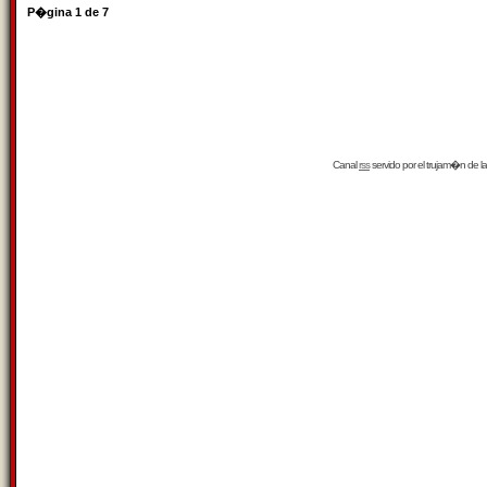
P�gina
1
de
7
Canal
rss
servido por el
trujam�n
de la