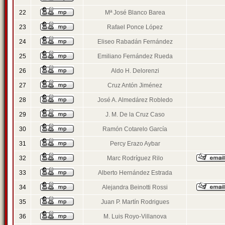
22
Mª José Blanco Barea
23
Rafael Ponce López
24
Eliseo Rabadán Fernández
25
Emiliano Fernández Rueda
26
Aldo H. Delorenzi
27
Cruz Antón Jiménez
28
José A. Almedárez Robledo
29
J. M. De la Cruz Caso
30
Ramón Cotarelo García
31
Percy Erazo Aybar
32
Marc Rodríguez Rilo
33
Alberto Hernández Estrada
34
Alejandra Beinotti Rossi
35
Juan P. Martín Rodrigues
36
M. Luis Royo-Villanova