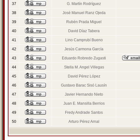
37
G. Martín Rodríguez
38
José Manuel Ranz Ojeda
39
Rubén Prada Miguel
40
David Díaz Tabera
41
Lino Camprubí Bueno
42
Jesús Carmona García
43
Eduardo Robredo Zugasti
44
Stella M. Angel Villegas
45
David Pérez López
46
Gustavo Barac Sisó Lausín
47
Javier Hernando Nieto
48
Juan E. Mansilla Berrios
49
Fredy Andrade Santos
50
Arturo Pérez Arnal