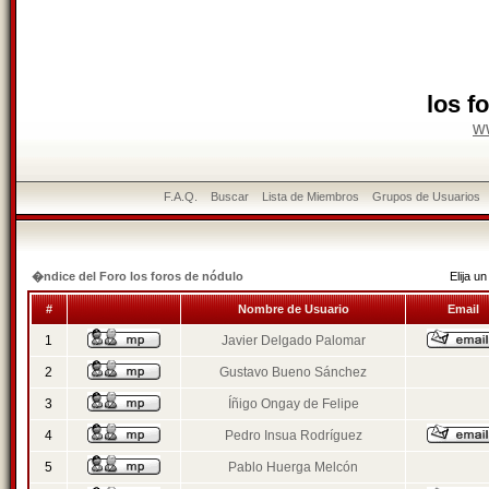
los f
w
F.A.Q.
Buscar
Lista de Miembros
Grupos de Usuarios
�ndice del Foro los foros de nódulo
Elija 
#
Nombre de Usuario
Email
1
Javier Delgado Palomar
2
Gustavo Bueno Sánchez
3
Íñigo Ongay de Felipe
4
Pedro Insua Rodríguez
5
Pablo Huerga Melcón