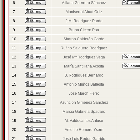
6
Atilana Guerrero Sánchez
7
Montserrat Abad Ortiz
8
J.M. Rodríguez Pardo
9
Bruno Cicero Poo
10
Sharon Calderón Gordo
11
Rufino Salguero Rodríguez
12
José Mª Rodríguez Vega
13
María Santillana Acosta
14
B. Rodríguez Bernardo
15
Antonio Muñoz Ballesta
16
José March Fierro
17
Asunción Giménez Sánchez
18
Marcia Gabriela Spadaro
19
M. Valdecantos Anfuso
20
Antonio Romero Ysern
21
José Luis Redón Garrido