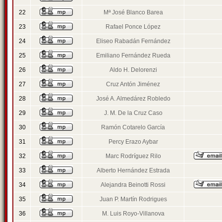
22
Mª José Blanco Barea
23
Rafael Ponce López
24
Eliseo Rabadán Fernández
25
Emiliano Fernández Rueda
26
Aldo H. Delorenzi
27
Cruz Antón Jiménez
28
José A. Almedárez Robledo
29
J. M. De la Cruz Caso
30
Ramón Cotarelo García
31
Percy Erazo Aybar
32
Marc Rodríguez Rilo
33
Alberto Hernández Estrada
34
Alejandra Beinotti Rossi
35
Juan P. Martín Rodrigues
36
M. Luis Royo-Villanova