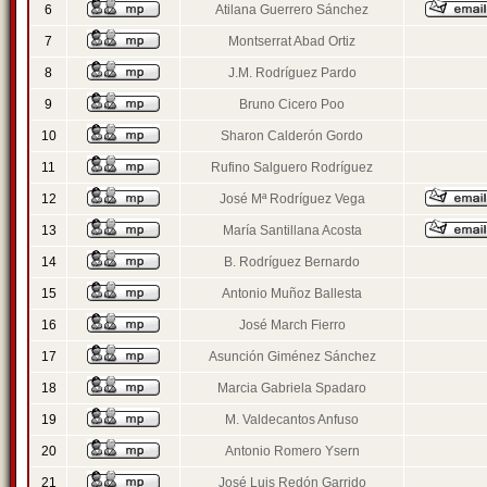
6
Atilana Guerrero Sánchez
7
Montserrat Abad Ortiz
8
J.M. Rodríguez Pardo
9
Bruno Cicero Poo
10
Sharon Calderón Gordo
11
Rufino Salguero Rodríguez
12
José Mª Rodríguez Vega
13
María Santillana Acosta
14
B. Rodríguez Bernardo
15
Antonio Muñoz Ballesta
16
José March Fierro
17
Asunción Giménez Sánchez
18
Marcia Gabriela Spadaro
19
M. Valdecantos Anfuso
20
Antonio Romero Ysern
21
José Luis Redón Garrido