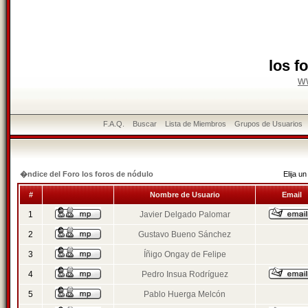
los f
w
F.A.Q.
Buscar
Lista de Miembros
Grupos de Usuarios
�ndice del Foro los foros de nódulo
Elija 
#
Nombre de Usuario
Email
1
Javier Delgado Palomar
2
Gustavo Bueno Sánchez
3
Íñigo Ongay de Felipe
4
Pedro Insua Rodríguez
5
Pablo Huerga Melcón