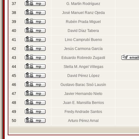
37
G. Martín Rodríguez
38
José Manuel Ranz Ojeda
39
Rubén Prada Miguel
40
David Díaz Tabera
41
Lino Camprubí Bueno
42
Jesús Carmona García
43
Eduardo Robredo Zugasti
44
Stella M. Angel Villegas
45
David Pérez López
46
Gustavo Barac Sisó Lausín
47
Javier Hernando Nieto
48
Juan E. Mansilla Berrios
49
Fredy Andrade Santos
50
Arturo Pérez Arnal