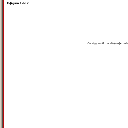
P�gina
1
de
7
Canal
rss
servido por el
trujam�n
de la