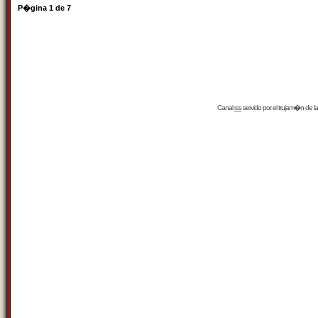
P�gina
1
de
7
Canal
rss
servido por el
trujam�n
de la