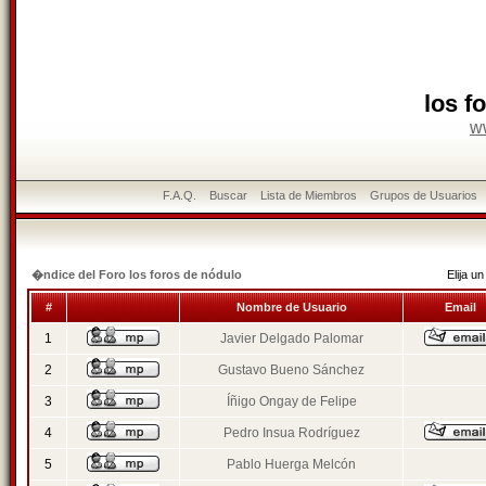
los f
w
F.A.Q.
Buscar
Lista de Miembros
Grupos de Usuarios
�ndice del Foro los foros de nódulo
Elija 
#
Nombre de Usuario
Email
1
Javier Delgado Palomar
2
Gustavo Bueno Sánchez
3
Íñigo Ongay de Felipe
4
Pedro Insua Rodríguez
5
Pablo Huerga Melcón