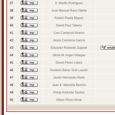
37
G. Martín Rodríguez
38
José Manuel Ranz Ojeda
39
Rubén Prada Miguel
40
David Díaz Tabera
41
Lino Camprubí Bueno
42
Jesús Carmona García
43
Eduardo Robredo Zugasti
44
Stella M. Angel Villegas
45
David Pérez López
46
Gustavo Barac Sisó Lausín
47
Javier Hernando Nieto
48
Juan E. Mansilla Berrios
49
Fredy Andrade Santos
50
Arturo Pérez Arnal