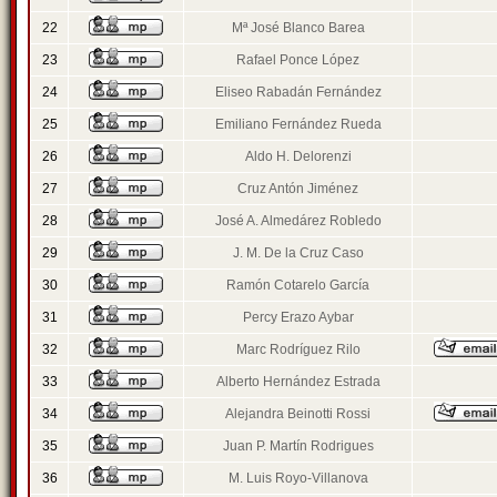
22
Mª José Blanco Barea
23
Rafael Ponce López
24
Eliseo Rabadán Fernández
25
Emiliano Fernández Rueda
26
Aldo H. Delorenzi
27
Cruz Antón Jiménez
28
José A. Almedárez Robledo
29
J. M. De la Cruz Caso
30
Ramón Cotarelo García
31
Percy Erazo Aybar
32
Marc Rodríguez Rilo
33
Alberto Hernández Estrada
34
Alejandra Beinotti Rossi
35
Juan P. Martín Rodrigues
36
M. Luis Royo-Villanova