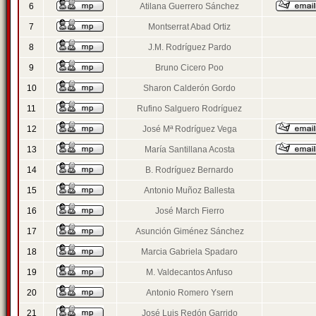
6
Atilana Guerrero Sánchez
7
Montserrat Abad Ortiz
8
J.M. Rodríguez Pardo
9
Bruno Cicero Poo
10
Sharon Calderón Gordo
11
Rufino Salguero Rodríguez
12
José Mª Rodríguez Vega
13
María Santillana Acosta
14
B. Rodríguez Bernardo
15
Antonio Muñoz Ballesta
16
José March Fierro
17
Asunción Giménez Sánchez
18
Marcia Gabriela Spadaro
19
M. Valdecantos Anfuso
20
Antonio Romero Ysern
21
José Luis Redón Garrido