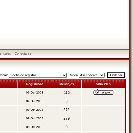
ensajes
Conectarse
denar:
Orden
Registrado
Mensajes
Sitio Web
116
09 Oct 2003
3
09 Oct 2003
371
09 Oct 2003
279
09 Oct 2003
0
09 Oct 2003