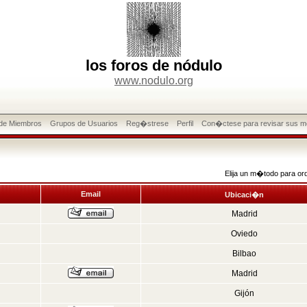
los foros de nódulo
www.nodulo.org
 de Miembros
Grupos de Usuarios
Reg�strese
Perfil
Con�ctese para revisar sus m
Elija un m�todo para or
Email
Ubicaci�n
Madrid
Oviedo
Bilbao
Madrid
Gijón