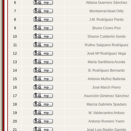
6
Atilana Guerrero Sánchez
7
Montserrat Abad Ortiz
8
J.M. Rodríguez Pardo
9
Bruno Cicero Poo
10
Sharon Calderón Gordo
11
Rufino Salguero Rodríguez
12
José Mª Rodríguez Vega
13
María Santillana Acosta
14
B. Rodríguez Bernardo
15
Antonio Muñoz Ballesta
16
José March Fierro
17
Asunción Giménez Sánchez
18
Marcia Gabriela Spadaro
19
M. Valdecantos Anfuso
20
Antonio Romero Ysern
21
José Luis Redón Garrido