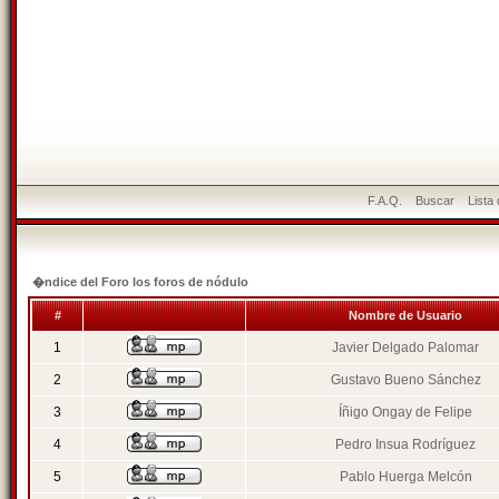
F.A.Q.
Buscar
Lista
�ndice del Foro los foros de nódulo
#
Nombre de Usuario
1
Javier Delgado Palomar
2
Gustavo Bueno Sánchez
3
Íñigo Ongay de Felipe
4
Pedro Insua Rodríguez
5
Pablo Huerga Melcón