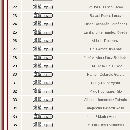
22
Mª José Blanco Barea
23
Rafael Ponce López
24
Eliseo Rabadán Fernández
25
Emiliano Fernández Rueda
26
Aldo H. Delorenzi
27
Cruz Antón Jiménez
28
José A. Almedárez Robledo
29
J. M. De la Cruz Caso
30
Ramón Cotarelo García
31
Percy Erazo Aybar
32
Marc Rodríguez Rilo
33
Alberto Hernández Estrada
34
Alejandra Beinotti Rossi
35
Juan P. Martín Rodrigues
36
M. Luis Royo-Villanova