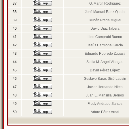
37
G. Martín Rodríguez
38
José Manuel Ranz Ojeda
39
Rubén Prada Miguel
40
David Díaz Tabera
41
Lino Camprubí Bueno
42
Jesús Carmona García
43
Eduardo Robredo Zugasti
44
Stella M. Angel Villegas
45
David Pérez López
46
Gustavo Barac Sisó Lausín
47
Javier Hernando Nieto
48
Juan E. Mansilla Berrios
49
Fredy Andrade Santos
50
Arturo Pérez Arnal