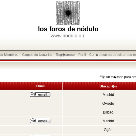
los foros de nódulo
www.nodulo.org
 de Miembros
Grupos de Usuarios
Reg�strese
Perfil
Con�ctese para revisar sus m
Elija un m�todo para or
Email
Ubicaci�n
Madrid
Oviedo
Bilbao
Madrid
Gijón