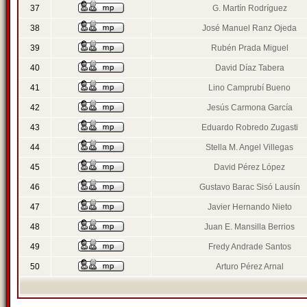
37
G. Martín Rodríguez
38
José Manuel Ranz Ojeda
39
Rubén Prada Miguel
40
David Díaz Tabera
41
Lino Camprubí Bueno
42
Jesús Carmona García
43
Eduardo Robredo Zugasti
44
Stella M. Angel Villegas
45
David Pérez López
46
Gustavo Barac Sisó Lausín
47
Javier Hernando Nieto
48
Juan E. Mansilla Berrios
49
Fredy Andrade Santos
50
Arturo Pérez Arnal