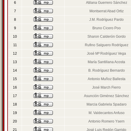
6
Atilana Guerrero Sánchez
7
Montserrat Abad Ortiz
8
J.M. Rodríguez Pardo
9
Bruno Cicero Poo
10
Sharon Calderón Gordo
11
Rufino Salguero Rodríguez
12
José Mª Rodríguez Vega
13
María Santillana Acosta
14
B. Rodríguez Bernardo
15
Antonio Muñoz Ballesta
16
José March Fierro
17
Asunción Giménez Sánchez
18
Marcia Gabriela Spadaro
19
M. Valdecantos Anfuso
20
Antonio Romero Ysern
21
José Luis Redón Garrido