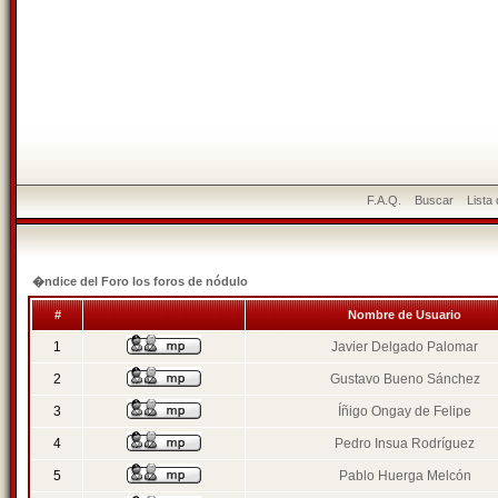
F.A.Q.
Buscar
Lista
�ndice del Foro los foros de nódulo
#
Nombre de Usuario
1
Javier Delgado Palomar
2
Gustavo Bueno Sánchez
3
Íñigo Ongay de Felipe
4
Pedro Insua Rodríguez
5
Pablo Huerga Melcón