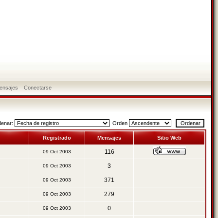
ensajes
Conectarse
denar:
Orden
Registrado
Mensajes
Sitio Web
116
09 Oct 2003
3
09 Oct 2003
371
09 Oct 2003
279
09 Oct 2003
0
09 Oct 2003