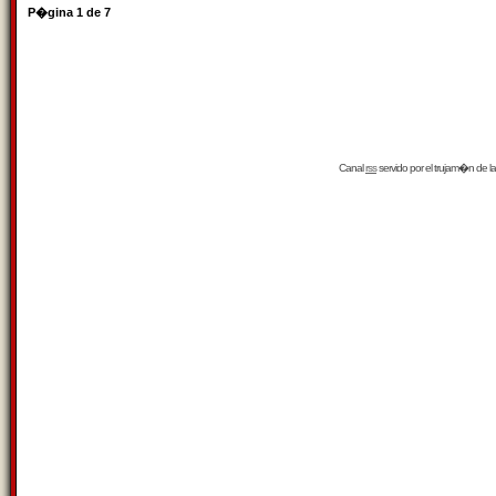
P�gina
1
de
7
Canal
rss
servido por el
trujam�n
de la