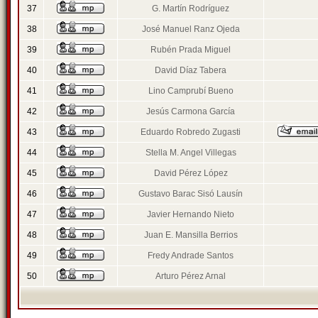
37
G. Martín Rodríguez
38
José Manuel Ranz Ojeda
39
Rubén Prada Miguel
40
David Díaz Tabera
41
Lino Camprubí Bueno
42
Jesús Carmona García
43
Eduardo Robredo Zugasti
44
Stella M. Angel Villegas
45
David Pérez López
46
Gustavo Barac Sisó Lausín
47
Javier Hernando Nieto
48
Juan E. Mansilla Berrios
49
Fredy Andrade Santos
50
Arturo Pérez Arnal