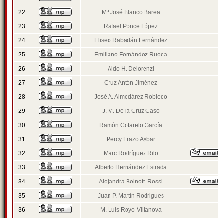
22
Mª José Blanco Barea
23
Rafael Ponce López
24
Eliseo Rabadán Fernández
25
Emiliano Fernández Rueda
26
Aldo H. Delorenzi
27
Cruz Antón Jiménez
28
José A. Almedárez Robledo
29
J. M. De la Cruz Caso
30
Ramón Cotarelo García
31
Percy Erazo Aybar
32
Marc Rodríguez Rilo
33
Alberto Hernández Estrada
34
Alejandra Beinotti Rossi
35
Juan P. Martín Rodrigues
36
M. Luis Royo-Villanova