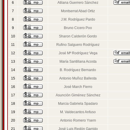
6
Atilana Guerrero Sánchez
7
Montserrat Abad Ortiz
8
J.M. Rodríguez Pardo
9
Bruno Cicero Poo
10
Sharon Calderón Gordo
11
Rufino Salguero Rodríguez
12
José Mª Rodríguez Vega
13
María Santillana Acosta
14
B. Rodríguez Bernardo
15
Antonio Muñoz Ballesta
16
José March Fierro
17
Asunción Giménez Sánchez
18
Marcia Gabriela Spadaro
19
M. Valdecantos Anfuso
20
Antonio Romero Ysern
21
José Luis Redón Garrido