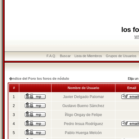
los f
w
F.A.Q.
Buscar
Lista de Miembros
Grupos de Usuarios
�ndice del Foro los foros de nódulo
Elija 
#
Nombre de Usuario
Email
1
Javier Delgado Palomar
2
Gustavo Bueno Sánchez
3
Íñigo Ongay de Felipe
4
Pedro Insua Rodríguez
5
Pablo Huerga Melcón