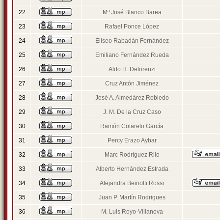
22
Mª José Blanco Barea
23
Rafael Ponce López
24
Eliseo Rabadán Fernández
25
Emiliano Fernández Rueda
26
Aldo H. Delorenzi
27
Cruz Antón Jiménez
28
José A. Almedárez Robledo
29
J. M. De la Cruz Caso
30
Ramón Cotarelo García
31
Percy Erazo Aybar
32
Marc Rodríguez Rilo
33
Alberto Hernández Estrada
34
Alejandra Beinotti Rossi
35
Juan P. Martín Rodrigues
36
M. Luis Royo-Villanova