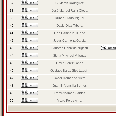
37
G. Martín Rodríguez
38
José Manuel Ranz Ojeda
39
Rubén Prada Miguel
40
David Díaz Tabera
41
Lino Camprubí Bueno
42
Jesús Carmona García
43
Eduardo Robredo Zugasti
44
Stella M. Angel Villegas
45
David Pérez López
46
Gustavo Barac Sisó Lausín
47
Javier Hernando Nieto
48
Juan E. Mansilla Berrios
49
Fredy Andrade Santos
50
Arturo Pérez Arnal