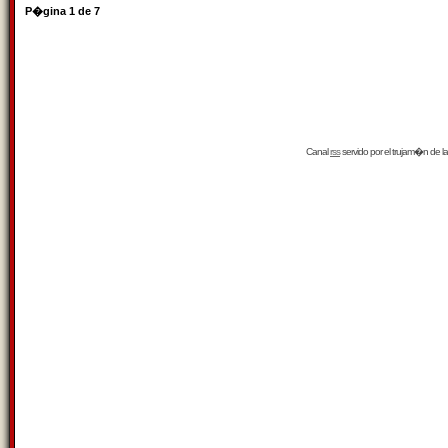
P�gina
1
de
7
Canal
rss
servido por el
trujam�n
de la