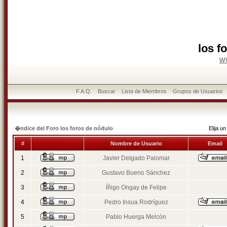
los f
w
F.A.Q.
Buscar
Lista de Miembros
Grupos de Usuarios
�ndice del Foro los foros de nódulo
Elija 
#
Nombre de Usuario
Email
1
Javier Delgado Palomar
2
Gustavo Bueno Sánchez
3
Íñigo Ongay de Felipe
4
Pedro Insua Rodríguez
5
Pablo Huerga Melcón