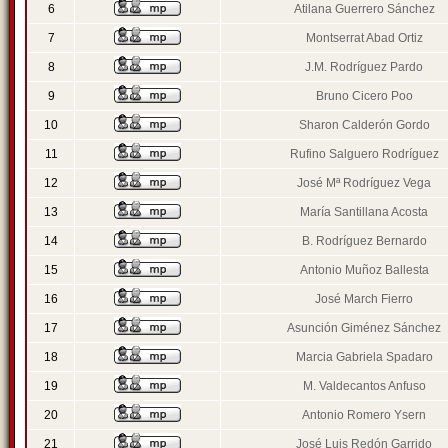
6
Atilana Guerrero Sánchez
7
Montserrat Abad Ortiz
8
J.M. Rodríguez Pardo
9
Bruno Cicero Poo
10
Sharon Calderón Gordo
11
Rufino Salguero Rodríguez
12
José Mª Rodríguez Vega
13
María Santillana Acosta
14
B. Rodríguez Bernardo
15
Antonio Muñoz Ballesta
16
José March Fierro
17
Asunción Giménez Sánchez
18
Marcia Gabriela Spadaro
19
M. Valdecantos Anfuso
20
Antonio Romero Ysern
21
José Luis Redón Garrido