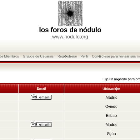
los foros de nódulo
www.nodulo.org
 de Miembros
Grupos de Usuarios
Reg�strese
Perfil
Con�ctese para revisar sus m
Elija un m�todo para or
Email
Ubicaci�n
Madrid
Oviedo
Bilbao
Madrid
Gijón