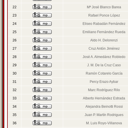
22
Mª José Blanco Barea
23
Rafael Ponce López
24
Eliseo Rabadán Fernández
25
Emiliano Fernández Rueda
26
Aldo H. Delorenzi
27
Cruz Antón Jiménez
28
José A. Almedárez Robledo
29
J. M. De la Cruz Caso
30
Ramón Cotarelo García
31
Percy Erazo Aybar
32
Marc Rodríguez Rilo
33
Alberto Hernández Estrada
34
Alejandra Beinotti Rossi
35
Juan P. Martín Rodrigues
36
M. Luis Royo-Villanova