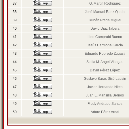
37
G. Martín Rodríguez
38
José Manuel Ranz Ojeda
39
Rubén Prada Miguel
40
David Díaz Tabera
41
Lino Camprubí Bueno
42
Jesús Carmona García
43
Eduardo Robredo Zugasti
44
Stella M. Angel Villegas
45
David Pérez López
46
Gustavo Barac Sisó Lausín
47
Javier Hernando Nieto
48
Juan E. Mansilla Berrios
49
Fredy Andrade Santos
50
Arturo Pérez Arnal