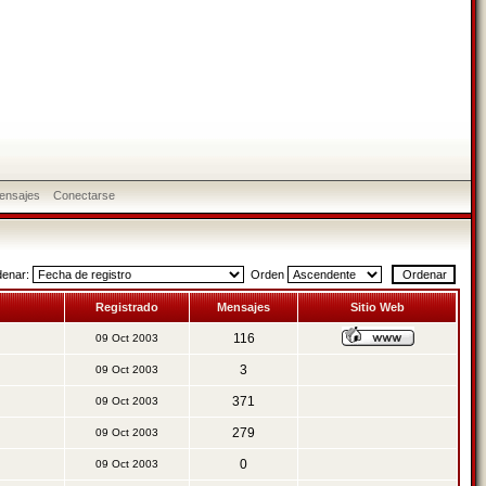
ensajes
Conectarse
denar:
Orden
Registrado
Mensajes
Sitio Web
116
09 Oct 2003
3
09 Oct 2003
371
09 Oct 2003
279
09 Oct 2003
0
09 Oct 2003