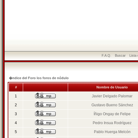
F.A.Q.
Buscar
Lista
�ndice del Foro los foros de nódulo
#
Nombre de Usuario
1
Javier Delgado Palomar
2
Gustavo Bueno Sánchez
3
Íñigo Ongay de Felipe
4
Pedro Insua Rodríguez
5
Pablo Huerga Melcón