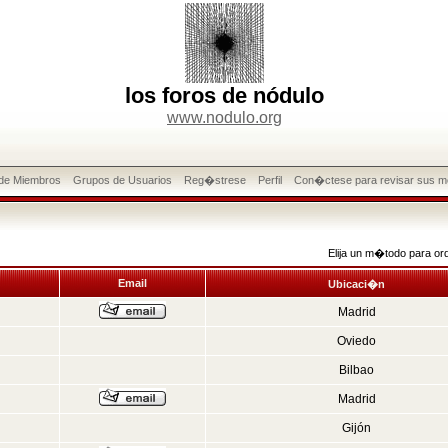
los foros de nódulo
www.nodulo.org
 de Miembros
Grupos de Usuarios
Reg�strese
Perfil
Con�ctese para revisar sus m
Elija un m�todo para or
Email
Ubicaci�n
Madrid
Oviedo
Bilbao
Madrid
Gijón