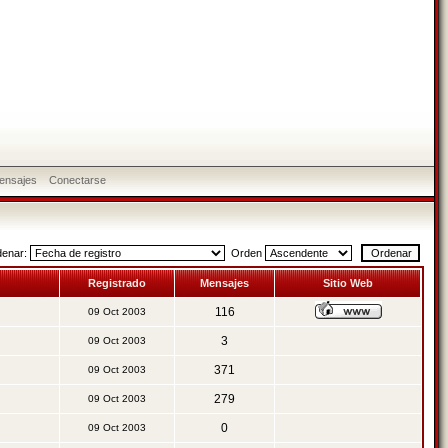
ensajes
Conectarse
denar:
Orden
Registrado
Mensajes
Sitio Web
116
09 Oct 2003
3
09 Oct 2003
371
09 Oct 2003
279
09 Oct 2003
0
09 Oct 2003