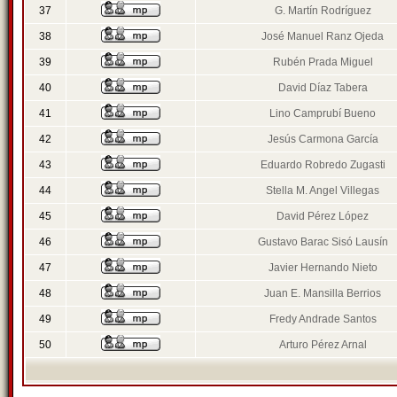
37
G. Martín Rodríguez
38
José Manuel Ranz Ojeda
39
Rubén Prada Miguel
40
David Díaz Tabera
41
Lino Camprubí Bueno
42
Jesús Carmona García
43
Eduardo Robredo Zugasti
44
Stella M. Angel Villegas
45
David Pérez López
46
Gustavo Barac Sisó Lausín
47
Javier Hernando Nieto
48
Juan E. Mansilla Berrios
49
Fredy Andrade Santos
50
Arturo Pérez Arnal