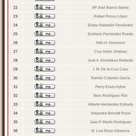
22
Mª José Blanco Barea
23
Rafael Ponce López
24
Eliseo Rabadán Fernández
25
Emiliano Fernández Rueda
26
Aldo H. Delorenzi
27
Cruz Antón Jiménez
28
José A. Almedárez Robledo
29
J. M. De la Cruz Caso
30
Ramón Cotarelo García
31
Percy Erazo Aybar
32
Marc Rodríguez Rilo
33
Alberto Hernández Estrada
34
Alejandra Beinotti Rossi
35
Juan P. Martín Rodrigues
36
M. Luis Royo-Villanova