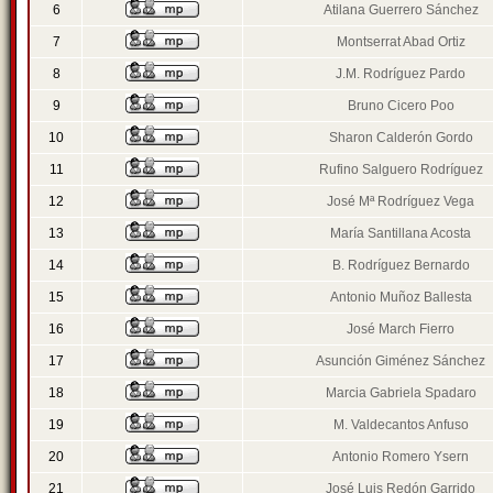
6
Atilana Guerrero Sánchez
7
Montserrat Abad Ortiz
8
J.M. Rodríguez Pardo
9
Bruno Cicero Poo
10
Sharon Calderón Gordo
11
Rufino Salguero Rodríguez
12
José Mª Rodríguez Vega
13
María Santillana Acosta
14
B. Rodríguez Bernardo
15
Antonio Muñoz Ballesta
16
José March Fierro
17
Asunción Giménez Sánchez
18
Marcia Gabriela Spadaro
19
M. Valdecantos Anfuso
20
Antonio Romero Ysern
21
José Luis Redón Garrido