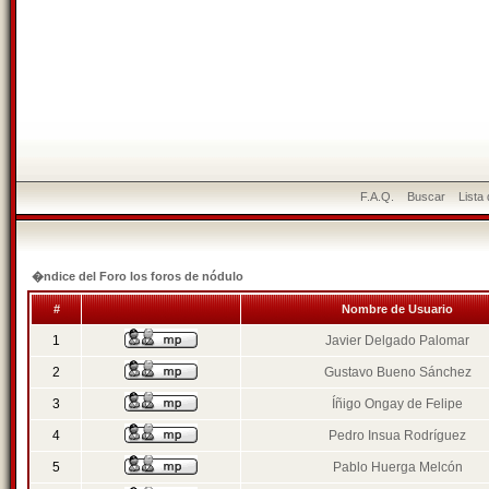
F.A.Q.
Buscar
Lista
�ndice del Foro los foros de nódulo
#
Nombre de Usuario
1
Javier Delgado Palomar
2
Gustavo Bueno Sánchez
3
Íñigo Ongay de Felipe
4
Pedro Insua Rodríguez
5
Pablo Huerga Melcón