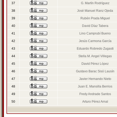
37
G. Martín Rodríguez
38
José Manuel Ranz Ojeda
39
Rubén Prada Miguel
40
David Díaz Tabera
41
Lino Camprubí Bueno
42
Jesús Carmona García
43
Eduardo Robredo Zugasti
44
Stella M. Angel Villegas
45
David Pérez López
46
Gustavo Barac Sisó Lausín
47
Javier Hernando Nieto
48
Juan E. Mansilla Berrios
49
Fredy Andrade Santos
50
Arturo Pérez Arnal