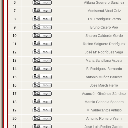
6
Atilana Guerrero Sánchez
7
Montserrat Abad Ortiz
8
J.M. Rodríguez Pardo
9
Bruno Cicero Poo
10
Sharon Calderón Gordo
11
Rufino Salguero Rodríguez
12
José Mª Rodríguez Vega
13
María Santillana Acosta
14
B. Rodríguez Bernardo
15
Antonio Muñoz Ballesta
16
José March Fierro
17
Asunción Giménez Sánchez
18
Marcia Gabriela Spadaro
19
M. Valdecantos Anfuso
20
Antonio Romero Ysern
21
José Luis Redón Garrido