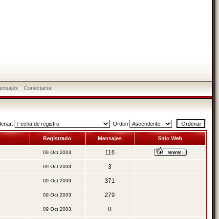
ensajes
Conectarse
denar:
Orden
Registrado
Mensajes
Sitio Web
116
09 Oct 2003
3
09 Oct 2003
371
09 Oct 2003
279
09 Oct 2003
0
09 Oct 2003