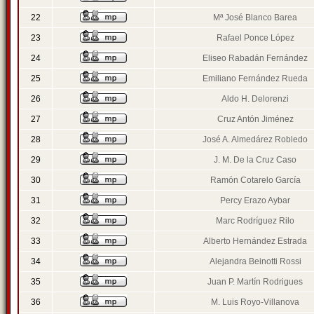
22
Mª José Blanco Barea
23
Rafael Ponce López
24
Eliseo Rabadán Fernández
25
Emiliano Fernández Rueda
26
Aldo H. Delorenzi
27
Cruz Antón Jiménez
28
José A. Almedárez Robledo
29
J. M. De la Cruz Caso
30
Ramón Cotarelo García
31
Percy Erazo Aybar
32
Marc Rodríguez Rilo
33
Alberto Hernández Estrada
34
Alejandra Beinotti Rossi
35
Juan P. Martín Rodrigues
36
M. Luis Royo-Villanova