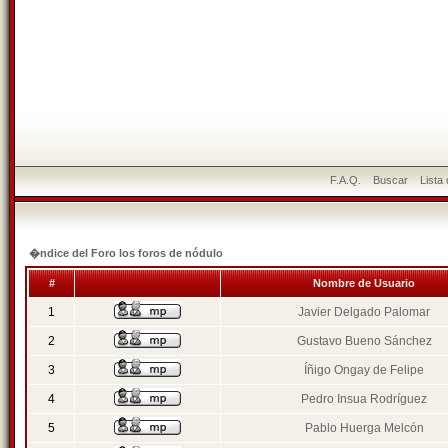
F.A.Q.
Buscar
Lista
�ndice del Foro los foros de nódulo
#
Nombre de Usuario
1
Javier Delgado Palomar
2
Gustavo Bueno Sánchez
3
Íñigo Ongay de Felipe
4
Pedro Insua Rodríguez
5
Pablo Huerga Melcón