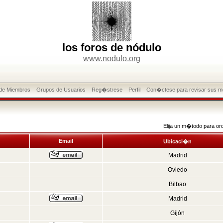
los foros de nódulo
www.nodulo.org
 de Miembros
Grupos de Usuarios
Reg�strese
Perfil
Con�ctese para revisar sus m
Elija un m�todo para or
Email
Ubicaci�n
Madrid
Oviedo
Bilbao
Madrid
Gijón