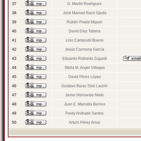
37
G. Martín Rodríguez
38
José Manuel Ranz Ojeda
39
Rubén Prada Miguel
40
David Díaz Tabera
41
Lino Camprubí Bueno
42
Jesús Carmona García
43
Eduardo Robredo Zugasti
44
Stella M. Angel Villegas
45
David Pérez López
46
Gustavo Barac Sisó Lausín
47
Javier Hernando Nieto
48
Juan E. Mansilla Berrios
49
Fredy Andrade Santos
50
Arturo Pérez Arnal