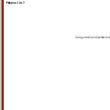
P�gina
1
de
7
Canal
rss
servido por el
trujam�n
de la