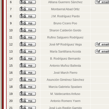
6
Atilana Guerrero Sánchez
7
Montserrat Abad Ortiz
8
J.M. Rodríguez Pardo
9
Bruno Cicero Poo
10
Sharon Calderón Gordo
11
Rufino Salguero Rodríguez
12
José Mª Rodríguez Vega
13
María Santillana Acosta
14
B. Rodríguez Bernardo
15
Antonio Muñoz Ballesta
16
José March Fierro
17
Asunción Giménez Sánchez
18
Marcia Gabriela Spadaro
19
M. Valdecantos Anfuso
20
Antonio Romero Ysern
21
José Luis Redón Garrido