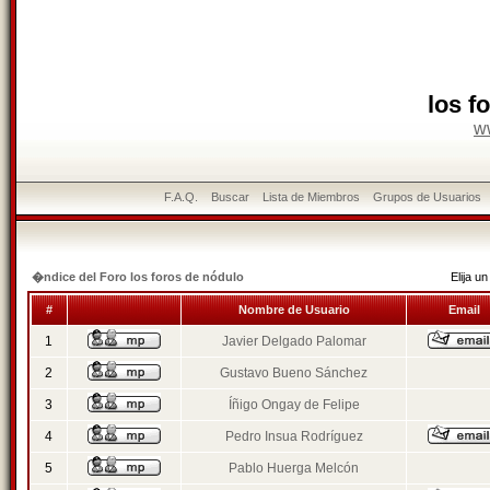
los f
w
F.A.Q.
Buscar
Lista de Miembros
Grupos de Usuarios
�ndice del Foro los foros de nódulo
Elija 
#
Nombre de Usuario
Email
1
Javier Delgado Palomar
2
Gustavo Bueno Sánchez
3
Íñigo Ongay de Felipe
4
Pedro Insua Rodríguez
5
Pablo Huerga Melcón