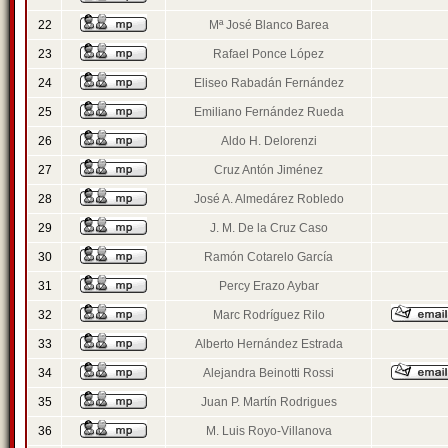
22
Mª José Blanco Barea
23
Rafael Ponce López
24
Eliseo Rabadán Fernández
25
Emiliano Fernández Rueda
26
Aldo H. Delorenzi
27
Cruz Antón Jiménez
28
José A. Almedárez Robledo
29
J. M. De la Cruz Caso
30
Ramón Cotarelo García
31
Percy Erazo Aybar
32
Marc Rodríguez Rilo
33
Alberto Hernández Estrada
34
Alejandra Beinotti Rossi
35
Juan P. Martín Rodrigues
36
M. Luis Royo-Villanova