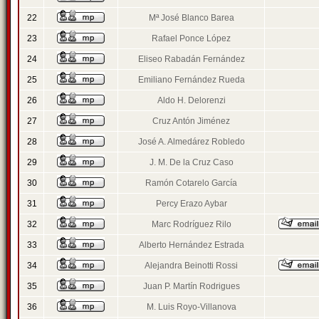
22
Mª José Blanco Barea
23
Rafael Ponce López
24
Eliseo Rabadán Fernández
25
Emiliano Fernández Rueda
26
Aldo H. Delorenzi
27
Cruz Antón Jiménez
28
José A. Almedárez Robledo
29
J. M. De la Cruz Caso
30
Ramón Cotarelo García
31
Percy Erazo Aybar
32
Marc Rodríguez Rilo
33
Alberto Hernández Estrada
34
Alejandra Beinotti Rossi
35
Juan P. Martín Rodrigues
36
M. Luis Royo-Villanova