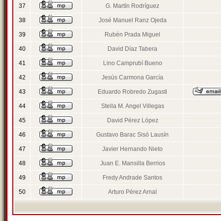
37
G. Martín Rodríguez
38
José Manuel Ranz Ojeda
39
Rubén Prada Miguel
40
David Díaz Tabera
41
Lino Camprubí Bueno
42
Jesús Carmona García
43
Eduardo Robredo Zugasti
44
Stella M. Angel Villegas
45
David Pérez López
46
Gustavo Barac Sisó Lausín
47
Javier Hernando Nieto
48
Juan E. Mansilla Berrios
49
Fredy Andrade Santos
50
Arturo Pérez Arnal