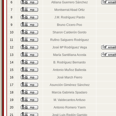
6
Atilana Guerrero Sánchez
7
Montserrat Abad Ortiz
8
J.M. Rodríguez Pardo
9
Bruno Cicero Poo
10
Sharon Calderón Gordo
11
Rufino Salguero Rodríguez
12
José Mª Rodríguez Vega
13
María Santillana Acosta
14
B. Rodríguez Bernardo
15
Antonio Muñoz Ballesta
16
José March Fierro
17
Asunción Giménez Sánchez
18
Marcia Gabriela Spadaro
19
M. Valdecantos Anfuso
20
Antonio Romero Ysern
21
José Luis Redón Garrido