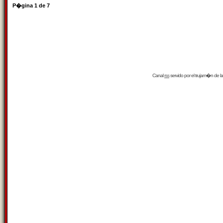
P�gina
1
de
7
Canal
rss
servido por el
trujam�n
de la