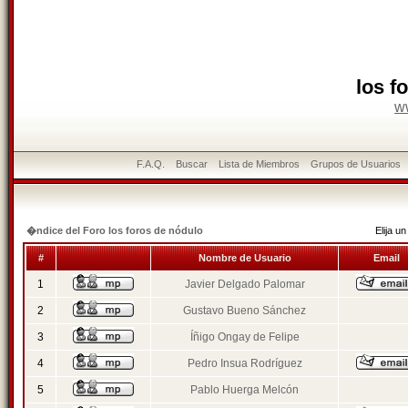
los f
w
F.A.Q.
Buscar
Lista de Miembros
Grupos de Usuarios
�ndice del Foro los foros de nódulo
Elija 
#
Nombre de Usuario
Email
1
Javier Delgado Palomar
2
Gustavo Bueno Sánchez
3
Íñigo Ongay de Felipe
4
Pedro Insua Rodríguez
5
Pablo Huerga Melcón